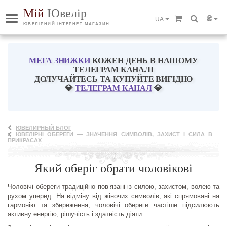
Мій
Ювелір
₴
UA
ЮВЕЛІРНИЙ ІНТЕРНЕТ МАГАЗИН
МЕГА ЗНИЖКИ
КОЖЕН ДЕНЬ В НАШОМУ
ТЕЛЕГРАМ КАНАЛІ
ДОЛУЧАЙТЕСЬ ТА КУПУЙТЕ ВИГІДНО
💎
ТЕЛЕГРАМ КАНАЛ
💎
ЮВЕЛИРНЫЙ БЛОГ
ЮВЕЛІРНІ ОБЕРЕГИ — ЗНАЧЕННЯ СИМВОЛІВ, ЗАХИСТ І СИЛА В
ПРИКРАСАХ
Який оберіг обрати чоловікові
Чоловічі обереги традиційно пов’язані із силою, захистом, волею та
рухом уперед. На відміну від жіночих символів, які спрямовані на
гармонію та збереження, чоловічі обереги частіше підсилюють
активну енергію, рішучість і здатність діяти.