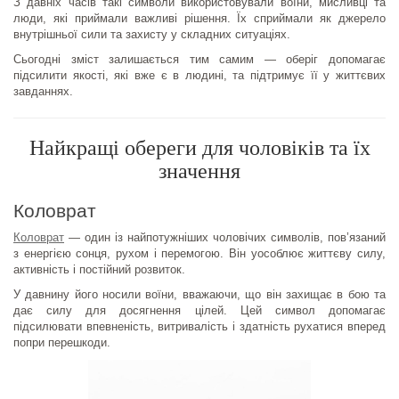
З давніх часів такі символи використовували воїни, мисливці та
люди, які приймали важливі рішення. Їх сприймали як джерело
внутрішньої сили та захисту у складних ситуаціях.
Сьогодні зміст залишається тим самим — оберіг допомагає
підсилити якості, які вже є в людині, та підтримує її у життєвих
завданнях.
Найкращі обереги для чоловіків та їх
значення
Коловрат
Коловрат
— один із найпотужніших чоловічих символів, пов’язаний
з енергією сонця, рухом і перемогою. Він уособлює життєву силу,
активність і постійний розвиток.
У давнину його носили воїни, вважаючи, що він захищає в бою та
дає силу для досягнення цілей. Цей символ допомагає
підсилювати впевненість, витривалість і здатність рухатися вперед
попри перешкоди.