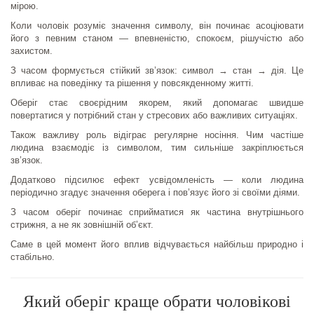
мірою.
Коли чоловік розуміє значення символу, він починає асоціювати
його з певним станом — впевненістю, спокоєм, рішучістю або
захистом.
З часом формується стійкий зв’язок: символ → стан → дія. Це
впливає на поведінку та рішення у повсякденному житті.
Оберіг стає своєрідним якорем, який допомагає швидше
повертатися у потрібний стан у стресових або важливих ситуаціях.
Також важливу роль відіграє регулярне носіння. Чим частіше
людина взаємодіє із символом, тим сильніше закріплюється
зв’язок.
Додатково підсилює ефект усвідомленість — коли людина
періодично згадує значення оберега і пов’язує його зі своїми діями.
З часом оберіг починає сприйматися як частина внутрішнього
стрижня, а не як зовнішній об’єкт.
Саме в цей момент його вплив відчувається найбільш природно і
стабільно.
Який оберіг краще обрати чоловікові