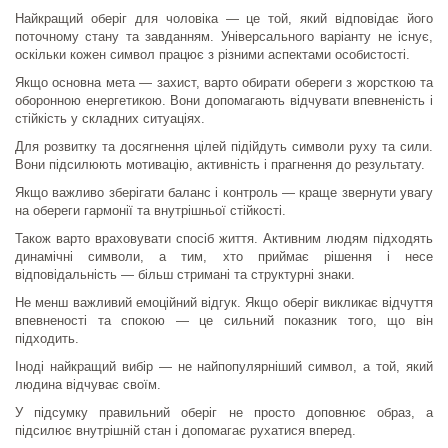
Найкращий оберіг для чоловіка — це той, який відповідає його
поточному стану та завданням. Універсального варіанту не існує,
оскільки кожен символ працює з різними аспектами особистості.
Якщо основна мета — захист, варто обирати обереги з жорсткою та
оборонною енергетикою. Вони допомагають відчувати впевненість і
стійкість у складних ситуаціях.
Для розвитку та досягнення цілей підійдуть символи руху та сили.
Вони підсилюють мотивацію, активність і прагнення до результату.
Якщо важливо зберігати баланс і контроль — краще звернути увагу
на обереги гармонії та внутрішньої стійкості.
Також варто враховувати спосіб життя. Активним людям підходять
динамічні символи, а тим, хто приймає рішення і несе
відповідальність — більш стримані та структурні знаки.
Не менш важливий емоційний відгук. Якщо оберіг викликає відчуття
впевненості та спокою — це сильний показник того, що він
підходить.
Іноді найкращий вибір — не найпопулярніший символ, а той, який
людина відчуває своїм.
У підсумку правильний оберіг не просто доповнює образ, а
підсилює внутрішній стан і допомагає рухатися вперед.