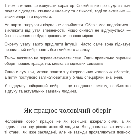
Також важливо враховувати характер. Спокійнішим і розсудливішим
людям підходять символи балансу та стійкості, тоді як активним —
знаки енергії та перемоги.
Не варто ігнорувати візуальне сприйняття. Оберіг має подобатися і
викликати відчуття впевненості. Якщо символ не відгукується —
його значення не буде працювати повною мірою.
Окрему увагу варто приділити інтуїції. Часто саме вона підказує
правильний вибір навіть без глибокого аналізу.
Також важливо не перевантажувати себе. Один правильно обраний
оберіг працює краще, ніж кілька випадкових символів.
Якщо є сумніви, можна почати з універсальних чоловічих оберегів,
а потім поступово заглиблюватися у більш специфічні значення.
У підсумку найкращий вибір — це поєднання змісту, особистого
відгуку та актуальних завдань людини.
Як працює чоловічий оберіг
Чоловічий оберіг працює не як зовнішнє джерело сили, а як
підсилювач внутрішніх якостей людини. Він допомагає активувати
ті стани, які вже закладені, але не завжди проявляються повною