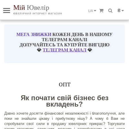
Мій
Ювелір
₴
UA
ЮВЕЛІРНИЙ ІНТЕРНЕТ МАГАЗИН
МЕГА ЗНИЖКИ
КОЖЕН ДЕНЬ В НАШОМУ
ТЕЛЕГРАМ КАНАЛІ
ДОЛУЧАЙТЕСЬ ТА КУПУЙТЕ ВИГІДНО
💎
ТЕЛЕГРАМ КАНАЛ
💎
опт
Як почати свій бізнес без
вкладень?
Давно хочете досягти фінансової незалежності і благополуччя, але
поки не знайшли цікаву і прибуткову нішу? А чому б Вам не
спробувати свої сили в продажу ювелірних прикрас? Торгувати
таким красивим, стильним, модним і затребуваним в усі часи