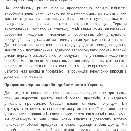
На ювелірному ринку України представлена велика кількість
виробників ювелірних прикрас на будь-який смак. Більшість з них
має свою усталену партнерську базу і досить суворі рамки для
входження в ціновий сегмент оптового покупця. Терміни
виготовлення, розстрочка платежу, мінімальна сума замовлення,
асортимент моделей і можливість повернення, обміну купленої
продукції - всі ці параметри індивідуальні для кожного з клієнтів.
Для новачка на ринку ювелірної продукції досить складно відразу
знайти собі постачальника, здатного запропонувати досить лояльні
умови поряд з високою якістю продукції і популярними моделями
виробів. Наш інтернет-магазин надає кожному клієнту можливість
розвивати свій бізнес практично з нуля, спираючись на наш
багаторічний досвід в продажах і виробництві ювелірних виробів з
дорогоцінних металів.
Продаж ювелірних виробів дрібним оптом Україна.
Для тих, хто продає ювелірні прикраси в роздріб, але при цьому
поки не наростив досить великі обсяги продажів, ми надаємо
унікальну пропозицію. Ставши нашим оптовим покупцем, Ви
отримуєте можливість поповнити асортимент своєї торгової точки
унікальними, цікавими і популярними серед споживачів моделями,
які привернуть в Ваш бізнес нових клієнтів і дозволять істотно
прискорити оборот продукції, а отже, підвищити Ваш дохід. Ми
постійно оновлюємо свій асортимент, грунтуючись на вивченні