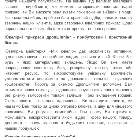
почати набирати популярність. На відміну від великих ювелірних
заводів і виробництв, ми можемо створювати невеликі партії
прикрас, які Ви зможете реалізувати поки вони не вийшли з моди.
Наш модельний ряд пройшов багаторазовий відбір, шляхом аналізу
звернень наших клієнтів, адже створення ювелірних прикрас щодо
персонального ескізу або фото з інтернету - це наш профіль.
Ювелірні прикраси дропшіппінг - прибутковий і престижний
бізнес.
Ювелірна майстерня «Мій ювелір» дає можливість активним,
цілеспрямованим і енергійним людям розвивати свій бізнес без
будь - яких матеріальних вкладень. Якщо Ви вже маєте
напрацьовану клієнтську базу, розкручену торгову точку або
інтернет ресурс, то використовуйте унікальну можливість
урізноманітнити асортимент за допомогою стильних і сучасних
коштовностей. Робота за схемою Дропшиппінг допоможе Вам
отримати нових покупців і підвищити популярність свого магазину
без ризику заморозити товарні залишки і без вкладення грошей.
Схема проста і геніальна одночасно - Ви знаходите клієнта, ми
надаємо Вам товар за ціною оптового клієнта, а ціну для кінцевого
споживача Ви регулює самостійно. При цьому Ви отримуєте
можливість використовувати якісні відео і фото нашого товару,
допомога і консультування в будь-яких питаннях, пов'язаних з
нашою продукцією.
Ювелірні прикраси оптом в Україні.