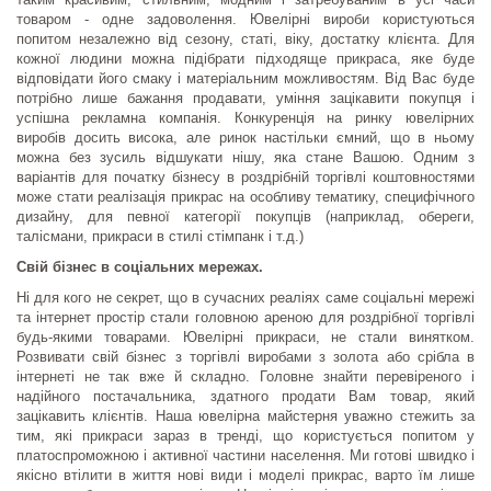
товаром - одне задоволення. Ювелірні вироби користуються
попитом незалежно від сезону, статі, віку, достатку клієнта. Для
кожної людини можна підібрати підходяще прикраса, яке буде
відповідати його смаку і матеріальним можливостям. Від Вас буде
потрібно лише бажання продавати, уміння зацікавити покупця і
успішна рекламна компанія. Конкуренція на ринку ювелірних
виробів досить висока, але ринок настільки ємний, що в ньому
можна без зусиль відшукати нішу, яка стане Вашою. Одним з
варіантів для початку бізнесу в роздрібній торгівлі коштовностями
може стати реалізація прикрас на особливу тематику, специфічного
дизайну, для певної категорії покупців (наприклад, обереги,
талісмани, прикраси в стилі стімпанк і т.д.)
Свій бізнес в соціальних мережах.
Ні для кого не секрет, що в сучасних реаліях саме соціальні мережі
та інтернет простір стали головною ареною для роздрібної торгівлі
будь-якими товарами. Ювелірні прикраси, не стали винятком.
Розвивати свій бізнес з торгівлі виробами з золота або срібла в
інтернеті не так вже й складно. Головне знайти перевіреного і
надійного постачальника, здатного продати Вам товар, який
зацікавить клієнтів. Наша ювелірна майстерня уважно стежить за
тим, які прикраси зараз в тренді, що користується попитом у
платоспроможною і активної частини населення. Ми готові швидко і
якісно втілити в життя нові види і моделі прикрас, варто їм лише