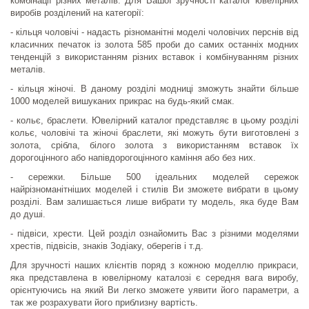
комбінації різних металів. Для Вашої зручності каталог ювелірних
виробів розділений на категорії:
- кільця чоловічі - надасть різноманітні моделі чоловічих перснів від
класичних печаток із золота 585 проби до самих останніх модних
тенденцій з використанням різних вставок і комбінуванням різних
металів.
- кільця жіночі. В даному розділі модниці зможуть знайти більше
1000 моделей вишуканих прикрас на будь-який смак.
- кольє, браслети. Ювелірний каталог представляє в цьому розділі
кольє, чоловічі та жіночі браслети, які можуть бути виготовлені з
золота, срібла, білого золота з використанням вставок їх
дорогоцінного або напівдорогоцінного каміння або без них.
- сережки. Більше 500 ідеальних моделей сережок
найрізноманітніших моделей і стилів Ви зможете вибрати в цьому
розділі. Вам залишається лише вибрати ту модель, яка буде Вам
до душі.
- підвіси, хрести. Цей розділ ознайомить Вас з різними моделями
хрестів, підвісів, знаків Зодіаку, оберегів і т.д.
Для зручності наших клієнтів поряд з кожною моделлю прикраси,
яка представлена ​​в ювелірному каталозі є середня вага виробу,
орієнтуючись на який Ви легко зможете уявити його параметри, а
так же розрахувати його приблизну вартість.