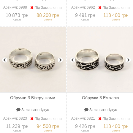
Артикул:
6988
Артикул:
6962
Під Замовлення
Під Замовлення
10 873 грн
88 200 грн
9 491 грн
113 400 грн
Срібло
Золото
Срібло
Золото
+
До порівняння
+
В закладки
+
До порівняння
+
В закладки
Обручки З Візерунками
Обручки З Емаллю
Залишити відгук
Залишити відгук
Артикул:
6823
Артикул:
6821
Під Замовлення
Під Замовлення
11 239 грн
94 500 грн
9 426 грн
113 400 грн
Срібло
Золото
Срібло
Золото