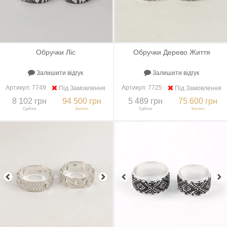
Обручки Ліс
Обручки Дерево Життя
Залишити відгук
Залишити відгук
Артикул:
7749
Артикул:
7725
Під Замовлення
Під Замовлення
8 102 грн
94 500 грн
5 489 грн
75 600 грн
Срібло
Золото
Срібло
Золото
+
До порівняння
+
В закладки
+
До порівняння
+
В закладки