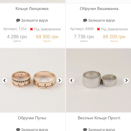
Кільця Ланцюжка
Обручки Вишиванка
Залишити відгук
Залишити відгук
Артикул:
7254
Артикул:
6999
Під Замовлення
Під Замовлення
4 286 грн
69 300 грн
7 736 грн
88 200 грн
Срібло
Золото
Срібло
Золото
+
До порівняння
+
В закладки
+
До порівняння
+
В закладки
Обручки Пульс
Весільні Кільця Прості
Залишити відгук
Залишити відгук