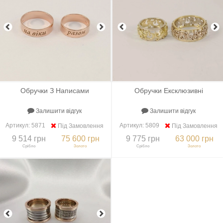
Обручки З Написами
Обручки Ексклюзивні
Залишити відгук
Залишити відгук
Артикул:
5871
Артикул:
5809
Під Замовлення
Під Замовлення
9 514 грн
75 600 грн
9 775 грн
63 000 грн
Срібло
Золото
Срібло
Золото
+
До порівняння
+
В закладки
+
До порівняння
+
В закладки