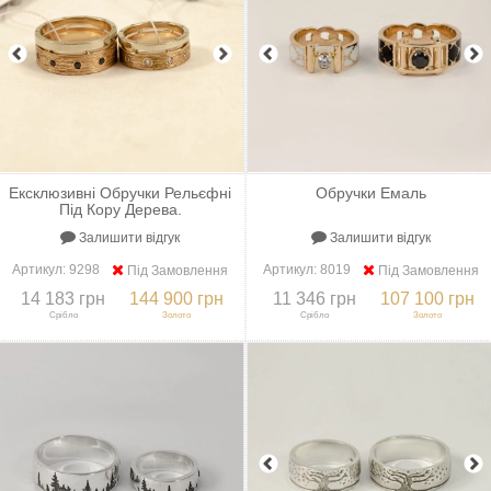
Ексклюзивні Обручки Рельєфні
Обручки Емаль
Під Кору Дерева.
Залишити відгук
Залишити відгук
Артикул:
9298
Артикул:
8019
Під Замовлення
Під Замовлення
14 183 грн
144 900 грн
11 346 грн
107 100 грн
Срібло
Золото
Срібло
Золото
+
До порівняння
+
В закладки
+
До порівняння
+
В закладки