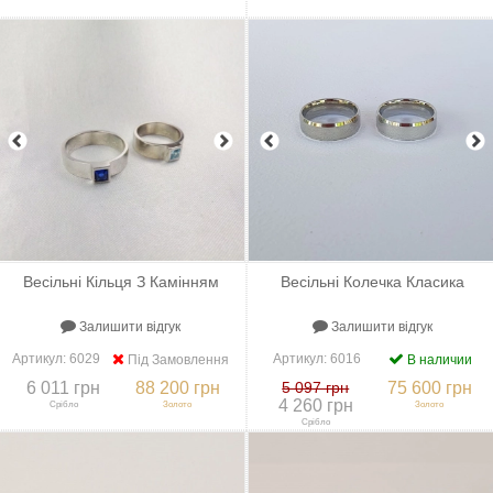
+
До порівняння
+
В закладки
+
До порівняння
+
В закладки
Весільні Кільця З Камінням
Весільні Колечка Класика
Залишити відгук
Залишити відгук
Артикул:
6029
Артикул:
6016
Під Замовлення
В наличии
6 011 грн
88 200 грн
5 097 грн
75 600 грн
4 260 грн
Срібло
Золото
Золото
Срібло
+
До порівняння
+
В закладки
+
До порівняння
+
В закладки