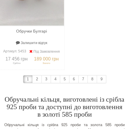
Обручки Булгарі
Залишити відгук
Артикул:
5453
Під Замовлення
17 456 грн
189 000 грн
Срібло
Золото
1
2
3
4
5
6
7
8
9
+
До порівняння
+
В закладки
Обручальні кільця, виготовлені із срібла
925 проби та доступні до виготовлення
в золоті 585 проби
Обручальні кільця із срібла 925 проби та золота 585 проби