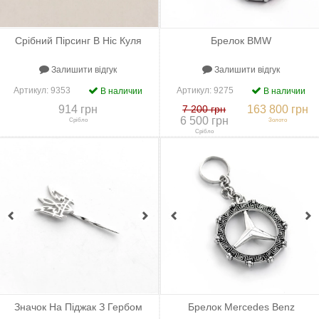
Срібний Пірсинг В Ніс Куля
Брелок BMW
Залишити відгук
Залишити відгук
Артикул:
9353
Артикул:
9275
В наличии
В наличии
914 грн
7 200 грн
163 800 грн
6 500 грн
Срібло
Золото
Срібло
+
До порівняння
+
В закладки
+
До порівняння
+
В закладки
Значок На Піджак З Гербом
Брелок Mercedes Benz