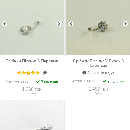
+
До порівняння
+
В закладки
+
До порівняння
+
В закладки
Срібний Пірсинг З Перлами
Срібний Пірсинг У Пупок З
Каменем
Залишити відгук
1
Артикул:
8822
Артикул:
8823
В наличии
В наличии
1 487 грн
1 368 грн
Срібло
Срібло
+
До порівняння
+
В закладки
+
До порівняння
+
В закладки