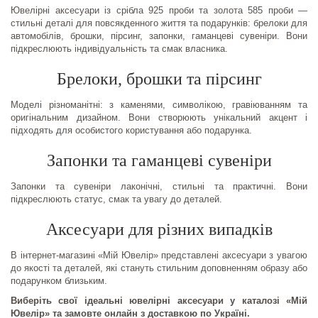
Ювелірні аксесуари із срібла 925 проби та золота 585 проби —
стильні деталі для повсякденного життя та подарунків: брелоки для
автомобілів, брошки, пірсинг, запонки, гаманцеві сувеніри. Вони
підкреслюють індивідуальність та смак власника.
Брелоки, брошки та пірсинг
Моделі різноманітні: з каменями, символікою, гравіюванням та
оригінальним дизайном. Вони створюють унікальний акцент і
підходять для особистого користування або подарунка.
Запонки та гаманцеві сувеніри
Запонки та сувеніри лаконічні, стильні та практичні. Вони
підкреслюють статус, смак та увагу до деталей.
Аксесуари для різних випадків
В інтернет-магазині «Мій Ювелір» представлені аксесуари з увагою
до якості та деталей, які стануть стильним доповненням образу або
подарунком близьким.
Виберіть свої ідеальні ювелірні аксесуари у каталозі «Мій
Ювелір» та замовте онлайн з доставкою по Україні.