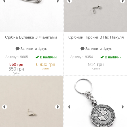
Срібна Булавка З Фіанітами
Срібний Пірсинг В Ніс Півкуля
Залишити відгук
Залишити відгук
Артикул:
9605
Артикул:
9354
В наличии
В наличии
850 грн
6 930 грн
914 грн
550 грн
Золото
Срібло
Срібло
+
До порівняння
+
В закладки
+
До порівняння
+
В закладки