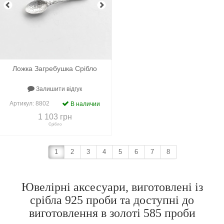
Ложка Загребушка Срібло
Залишити відгук
Артикул:
8802
В наличии
1 103 грн
Срібло
1
2
3
4
5
6
7
8
+
До порівняння
+
В закладки
Ювелірні аксесуари, виготовлені із
срібла 925 проби та доступні до
виготовлення в золоті 585 проби