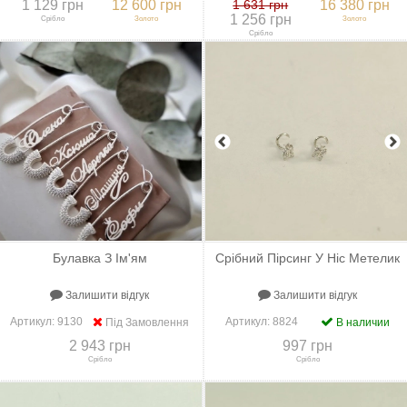
1 129 грн
12 600 грн
1 631 грн
16 380 грн
1 256 грн
Срібло
Золото
Золото
Срібло
+
До порівняння
+
В закладки
+
До порівняння
+
В закладки
Булавка З Ім'ям
Срібний Пірсинг У Ніс Метелик
Залишити відгук
Залишити відгук
Артикул:
9130
Артикул:
8824
Під Замовлення
В наличии
2 943 грн
997 грн
Срібло
Срібло