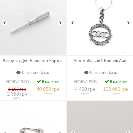
Викрутка Для Браслета Картье
Автомобільний Брелок Audi
Залишити відгук
Залишити відгук
Артикул:
9299
Артикул:
9648
В наличии
В наличии
3 103 грн
40 950 грн
4 400 грн
102 060 грн
2 358 грн
Золото
Срібло
Золото
Срібло
+
До порівняння
+
В закладки
+
До порівняння
+
В закладки