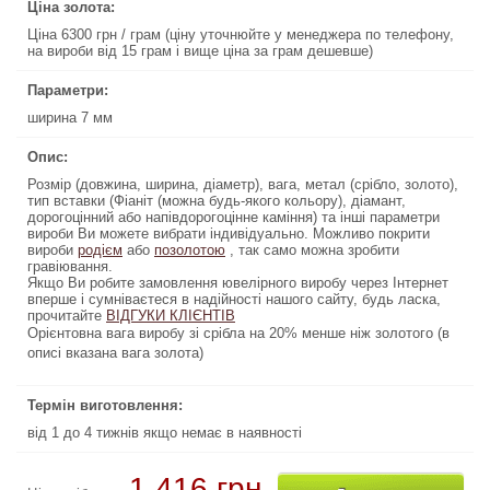
Ціна золота:
Ціна золота:
Ціна 6300 грн / грам (ціну уточнюйте у менеджера по телефону,
Ціна 6300 грн / грам (ціну уточнюйте у менеджера по телефону,
на вироби від 15 грам і вище ціна за грам дешевше)
на вироби від 15 грам і вище ціна за грам дешевше)
Параметри:
Параметри:
ширина 7 мм
ширина 7 мм
Опис:
Опис:
Розмір (довжина, ширина, діаметр), вага, метал (срібло, золото),
Розмір (довжина, ширина, діаметр), вага, метал (срібло, золото),
тип вставки (Фіаніт (можна будь-якого кольору), діамант,
тип вставки (Фіаніт (можна будь-якого кольору), діамант,
дорогоцінний або напівдорогоцінне каміння) та інші параметри
дорогоцінний або напівдорогоцінне каміння) та інші параметри
вироби Ви можете вибрати індивідуально. Можливо покрити
вироби Ви можете вибрати індивідуально. Можливо покрити
вироби
родієм
, так само можна зробити
або
позолотою
, так само можна зробити
позолотою
або
родієм
вироби
гравіювання.
гравіювання.
Якщо Ви робите замовлення ювелірного виробу через Інтернет
Якщо Ви робите замовлення ювелірного виробу через Інтернет
вперше і сумніваєтеся в надійності нашого сайту, будь ласка,
вперше і сумніваєтеся в надійності нашого сайту, будь ласка,
прочитайте
ВІДГУКИ КЛІЄНТІВ
ВІДГУКИ КЛІЄНТІВ
прочитайте
Орієнтовна вага виробу зі срібла на 20% менше ніж золотого (в
Орієнтовна вага виробу зі срібла на 20% менше ніж золотого (в
описі вказана вага золота)
описі вказана вага золота)
Термін виготовлення:
Термін виготовлення:
від 1 до 4 тижнів якщо немає в наявності
від 1 до 4 тижнів якщо немає в наявності
1 416 грн
20 160 грн