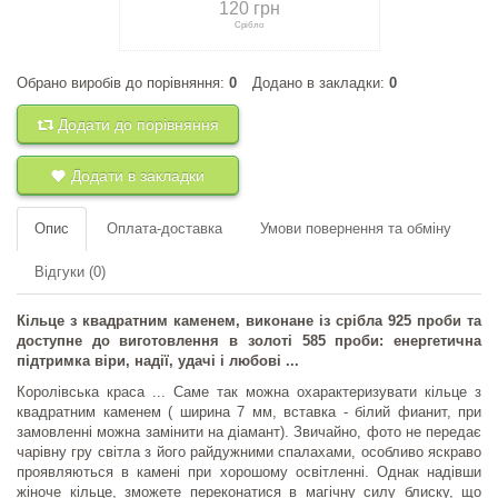
120 грн
Срібло
Обрано виробів до порівняння:
0
Додано в закладки:
0
+
До порівняння
+
В закладки
Додати до порівняння
Додати в закладки
Опис
Оплата-доставка
Умови повернення та обміну
Відгуки (0)
Кільце з квадратним каменем, виконане із срібла 925 проби та
доступне до виготовлення в золоті 585 проби: енергетична
підтримка віри, надії, удачі і любові ...
Королівська краса ... Саме так можна охарактеризувати кільце з
квадратним каменем ( ширина 7 мм, вставка - білий фианит, при
замовленні можна замінити на діамант). Звичайно, фото не передає
чарівну гру світла з його райдужними спалахами, особливо яскраво
проявляються в камені при хорошому освітленні. Однак надівши
жіноче кільце, зможете переконатися в магічну силу блиску, що