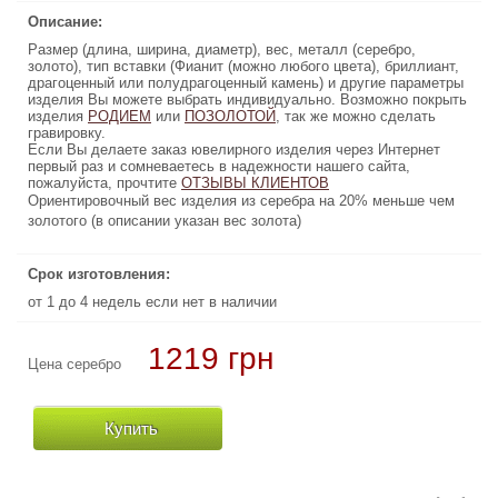
Описание:
Описание:
Размер (длина, ширина, диаметр), вес, металл (серебро,
Размер (длина, ширина, диаметр), вес, металл (серебро,
золото), тип вставки (Фианит (можно любого цвета), бриллиант,
золото), тип вставки (Фианит (можно любого цвета), бриллиант,
драгоценный или полудрагоценный камень) и другие параметры
драгоценный или полудрагоценный камень) и другие параметры
изделия Вы можете выбрать индивидуально. Возможно покрыть
изделия Вы можете выбрать индивидуально. Возможно покрыть
изделия
, так же можно сделать
РОДИЕМ
или
ПОЗОЛОТОЙ
ПОЗОЛОТОЙ
, так же можно сделать
или
РОДИЕМ
изделия
гравировку.
гравировку.
Если Вы делаете заказ ювелирного изделия через Интернет
Если Вы делаете заказ ювелирного изделия через Интернет
первый раз и сомневаетесь в надежности нашего сайта,
первый раз и сомневаетесь в надежности нашего сайта,
пожалуйста, прочтите
ОТЗЫВЫ КЛИЕНТОВ
ОТЗЫВЫ КЛИЕНТОВ
пожалуйста, прочтите
Ориентировочный вес изделия из серебра на 20% меньше чем
Ориентировочный вес изделия из серебра на 20% меньше чем
золотого (в описании указан вес золота)
золотого (в описании указан вес золота)
Срок изготовления:
Срок изготовления:
от 1 до 4 недель если нет в наличии
от 1 до 4 недель если нет в наличии
1219 грн
13860 грн
Цена серебро
Цена золото
Купить
Купить