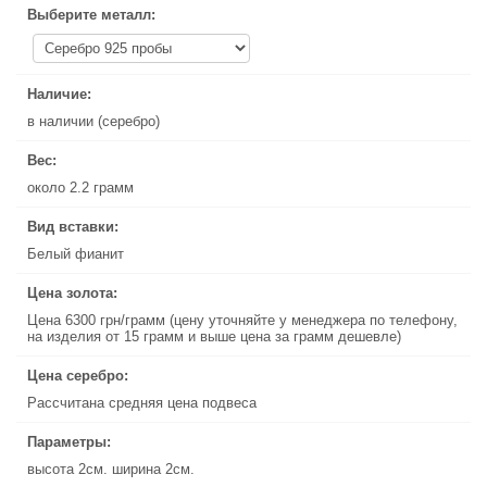
Выберите металл:
Выберите металл:
Наличие:
Наличие:
в наличии (серебро)
в наличии (серебро)
Вес:
Вес:
около 2.2 грамм
около 2.2 грамм
Вид вставки:
Вид вставки:
Белый фианит
Белый фианит
Цена золота:
Цена золота:
Цена 6300 грн/грамм (цену уточняйте у менеджера по телефону,
Цена 6300 грн/грамм (цену уточняйте у менеджера по телефону,
на изделия от 15 грамм и выше цена за грамм дешевле)
на изделия от 15 грамм и выше цена за грамм дешевле)
Цена серебро:
Цена серебро:
Рассчитана средняя цена подвеса
Рассчитана средняя цена подвеса
Параметры:
Параметры:
высота 2см. ширина 2см.
высота 2см. ширина 2см.