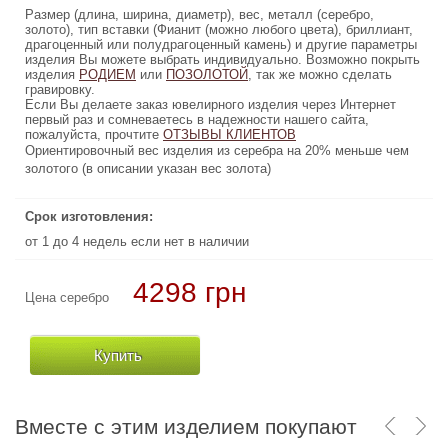
Размер (длина, ширина, диаметр), вес, металл (серебро,
Размер (длина, ширина, диаметр), вес, металл (серебро,
золото), тип вставки (Фианит (можно любого цвета), бриллиант,
золото), тип вставки (Фианит (можно любого цвета), бриллиант,
драгоценный или полудрагоценный камень) и другие параметры
драгоценный или полудрагоценный камень) и другие параметры
изделия Вы можете выбрать индивидуально. Возможно покрыть
изделия Вы можете выбрать индивидуально. Возможно покрыть
изделия
, так же можно сделать
РОДИЕМ
или
ПОЗОЛОТОЙ
ПОЗОЛОТОЙ
, так же можно сделать
или
РОДИЕМ
изделия
гравировку.
гравировку.
Если Вы делаете заказ ювелирного изделия через Интернет
Если Вы делаете заказ ювелирного изделия через Интернет
первый раз и сомневаетесь в надежности нашего сайта,
первый раз и сомневаетесь в надежности нашего сайта,
пожалуйста, прочтите
ОТЗЫВЫ КЛИЕНТОВ
ОТЗЫВЫ КЛИЕНТОВ
пожалуйста, прочтите
Ориентировочный вес изделия из серебра на 20% меньше чем
Ориентировочный вес изделия из серебра на 20% меньше чем
золотого (в описании указан вес золота)
золотого (в описании указан вес золота)
Срок изготовления:
Срок изготовления:
от 1 до 4 недель если нет в наличии
от 1 до 4 недель если нет в наличии
4298 грн
93870 грн
Цена серебро
Цена золото
Купить
Купить
Вместе с этим изделием покупают