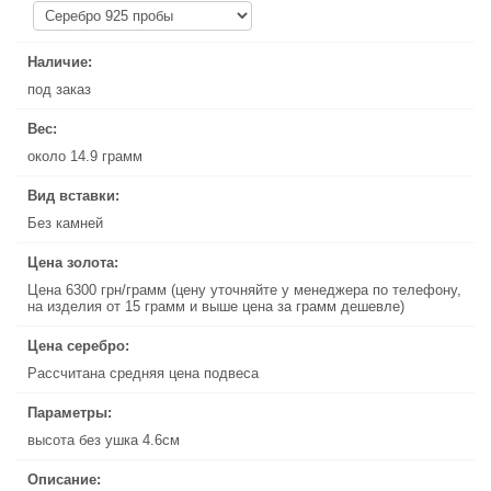
Наличие:
Наличие:
под заказ
под заказ
Вес:
Вес:
около 14.9 грамм
около 14.9 грамм
Вид вставки:
Вид вставки:
Без камней
Без камней
Цена золота:
Цена золота:
Цена 6300 грн/грамм (цену уточняйте у менеджера по телефону,
Цена 6300 грн/грамм (цену уточняйте у менеджера по телефону,
на изделия от 15 грамм и выше цена за грамм дешевле)
на изделия от 15 грамм и выше цена за грамм дешевле)
Цена серебро:
Цена серебро:
Рассчитана средняя цена подвеса
Рассчитана средняя цена подвеса
Параметры:
Параметры:
высота без ушка 4.6см
высота без ушка 4.6см
Описание:
Описание: