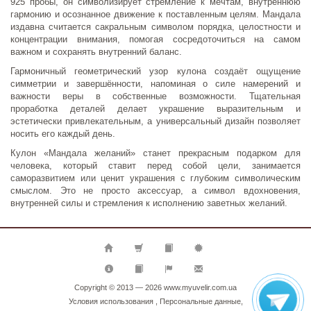
925 пробы, он символизирует стремление к мечтам, внутреннюю
гармонию и осознанное движение к поставленным целям. Мандала
издавна считается сакральным символом порядка, целостности и
концентрации внимания, помогая сосредоточиться на самом
важном и сохранять внутренний баланс.
Гармоничный геометрический узор кулона создаёт ощущение
симметрии и завершённости, напоминая о силе намерений и
важности веры в собственные возможности. Тщательная
проработка деталей делает украшение выразительным и
эстетически привлекательным, а универсальный дизайн позволяет
носить его каждый день.
Кулон «Мандала желаний» станет прекрасным подарком для
человека, который ставит перед собой цели, занимается
саморазвитием или ценит украшения с глубоким символическим
смыслом. Это не просто аксессуар, а символ вдохновения,
внутренней силы и стремления к исполнению заветных желаний.
Copyright © 2013 — 2026
www.myuvelir.com.ua
Условия использования
,
Персональные данные
,