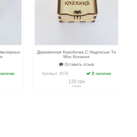
Ювелирных
Деревянная Коробочка С Надписью Ти
м
Моє Кохання
Оставить отзыв
наличии
Артикул:
8174
В наличии
120 грн
Серебро
адки
+
к сравнению
+
в закладки