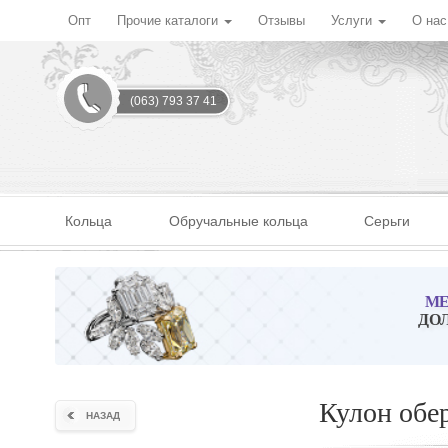
Опт
Прочие каталоги
Отзывы
Услуги
О на
(063) 793 37 41
Кольца
Обручальные кольца
Серьги
МЕ
ДО
Кулон обер
НАЗАД