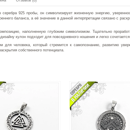
мена
Отзывов (0)
 серебра 925 пробы, он символизирует жизненную энергию, увереннос
реннего баланса, а её значение в данной интерпретации связано с раск
композицию, наполненную глубоким символизмом. Тщательно проработ
дизайну кулон подходит для повседневного ношения и легко сочетаетс
м для человека, который стремится к самопознанию, развитию увере
раскрытия собственного потенциала.