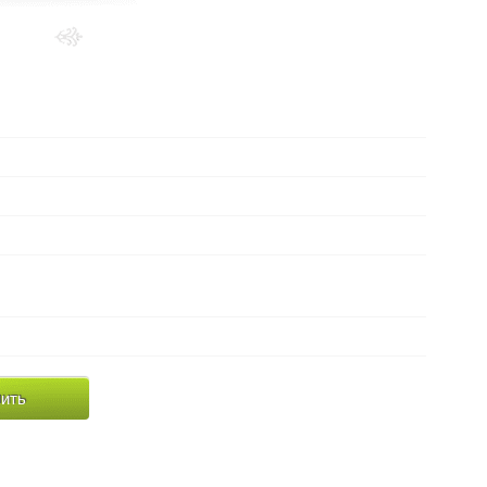
Выберите
металл:
в наличии (серебро)
Наличие:
около 2.2 грамм
Вес:
Без камней
Вид вставки:
ДРУГИЕ МОДЕЛИ МАНДАЛ
Дополнительно:
диаметр 2.4 см
Параметры:
ить