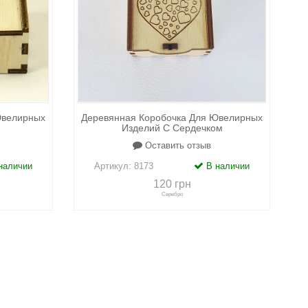
Ювелирных
Деревянная Коробочка Для Ювелирных
Изделий С Сердечком
Оставить отзыв
наличии
Артикул:
8173
В наличии
120 грн
Серебро
адки
+
к сравнению
+
в закладки