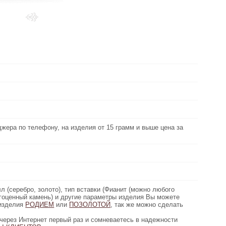
Выберите
металл:
под заказ
Наличие:
около 10.2 грамм
Вес:
Белый фианит
Вид вставки:
, на изделия от 15 грамм и выше цена за
джера по телефону, на изделия от 15 грамм и выше цена за
Цена золота:
грамм дешевле)
Рассчитана средняя цена сережек
Цена серебро:
высота 4.5 см
Параметры:
лото), тип вставки (Фианит (можно любого
л (серебро, золото), тип вставки (Фианит (можно любого
Описание:
) и другие параметры изделия Вы можете
агоценный камень) и другие параметры изделия Вы можете
 изделия
ивидуально. Возможно покрыть изделия
РОДИЕМ
или
ПОЗОЛОТОЙ
, так же можно сделать
гравировку.
первый раз и сомневаетесь в надежности
через Интернет первый раз и сомневаетесь в надежности