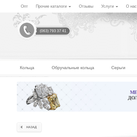
Опт
Прочие каталоги
Отзывы
Услуги
О на
(063) 793 37 41
Кольца
Обручальные кольца
Серьги
МЕ
ДО
НАЗАД