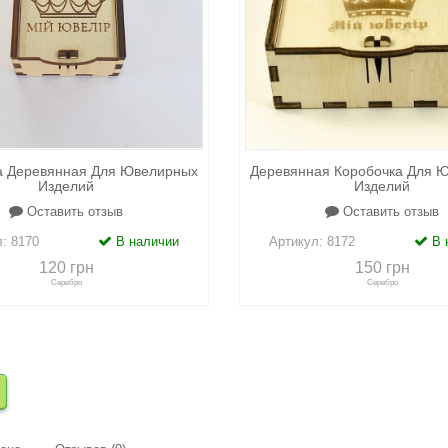
а Деревянная Для Ювелирных
Деревянная Коробочка Для 
Изделий
Изделий
Оставить отзыв
Оставить отзыв
л:
8170
В наличии
Артикул:
8172
В 
120 грн
150 грн
Серебро
Серебро
сравнению
+
в закладки
+
к сравнению
+
в закл