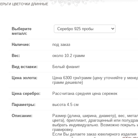
СЕРЬГИ ЦВЕТОЧКИ ДЛИННЫЕ
Выберите
металл:
Наличие:
под заказ
Вес:
около 10.2 грамм
Вид вставки:
Белый фианит
Цена золота:
Цена 6300 грн/грамм (цену уточняйте у менеджера по телефону
Цена 6300 грн/грамм (цену уточняйте у мене
грамм дешевле)
Цена серебро:
Рассчитана средняя цена сережек
Параметры:
высота 4.5 см
Описание:
Размер (длина, ширина, диаметр), вес, металл (серебро, зо
Размер (длина, ширина, диаметр), вес, метал
цвета), бриллиант, драгоценный или полудрагоценный камень
цвета), бриллиант, драгоценный или полудр
, так же можно сделать
выбрать индивидуально. Возможно покрыть
ПОЗОЛОТОЙ
или
РОДИЕМ
выбрать инд
гравировку.
Если Вы делаете заказ ювелирного изделия через Интернет 
Если Вы делаете заказ ювелирного изделия 