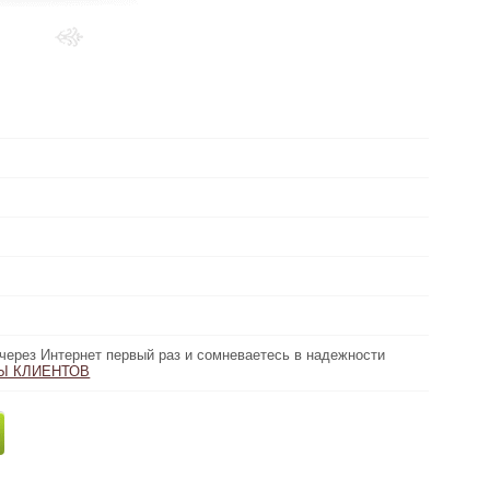
Выберите
металл:
в наличии (золото)
Наличие:
2,65 грамм
Вес:
Без камней
Вид вставки:
Цена 6300 грн/грамм
Цена золота:
высота 2.4 см
Параметры:
первый раз и сомневаетесь в надежности
через Интернет первый раз и сомневаетесь в надежности
Описание:
ТОВ
Ы КЛИЕНТОВ
нашего сайта, пожалуйста, прочтите
16695 грн
Купить
Цена золото