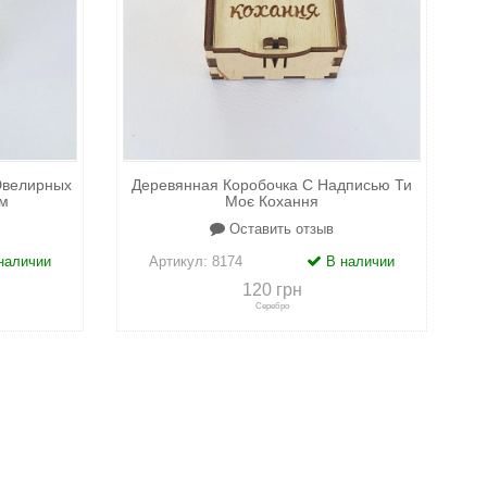
Ювелирных
Деревянная Коробочка С Надписью Ти
м
Моє Кохання
Оставить отзыв
наличии
Артикул:
8174
В наличии
120 грн
Серебро
адки
+
к сравнению
+
в закладки