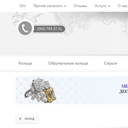
Опт
Прочие каталоги
Отзывы
Услуги
О на
(063) 793 37 41
Кольца
Обручальные кольца
Серьги
МЕ
ДО
НАЗАД