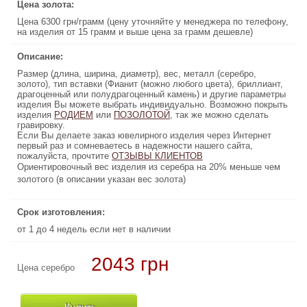
Цена золота:
Цена золота:
Цена 6300 грн/грамм (цену уточняйте у менеджера по телефону,
Цена 6300 грн/грамм (цену уточняйте у менеджера по телефону,
на изделия от 15 грамм и выше цена за грамм дешевле)
на изделия от 15 грамм и выше цена за грамм дешевле)
Описание:
Описание:
Размер (длина, ширина, диаметр), вес, металл (серебро,
Размер (длина, ширина, диаметр), вес, металл (серебро,
золото), тип вставки (Фианит (можно любого цвета), бриллиант,
золото), тип вставки (Фианит (можно любого цвета), бриллиант,
драгоценный или полудрагоценный камень) и другие параметры
драгоценный или полудрагоценный камень) и другие параметры
изделия Вы можете выбрать индивидуально. Возможно покрыть
изделия Вы можете выбрать индивидуально. Возможно покрыть
изделия
, так же можно сделать
РОДИЕМ
или
ПОЗОЛОТОЙ
ПОЗОЛОТОЙ
, так же можно сделать
или
РОДИЕМ
изделия
гравировку.
гравировку.
Если Вы делаете заказ ювелирного изделия через Интернет
Если Вы делаете заказ ювелирного изделия через Интернет
первый раз и сомневаетесь в надежности нашего сайта,
первый раз и сомневаетесь в надежности нашего сайта,
пожалуйста, прочтите
ОТЗЫВЫ КЛИЕНТОВ
ОТЗЫВЫ КЛИЕНТОВ
пожалуйста, прочтите
Ориентировочный вес изделия из серебра на 20% меньше чем
Ориентировочный вес изделия из серебра на 20% меньше чем
золотого (в описании указан вес золота)
золотого (в описании указан вес золота)
Срок изготовления:
Срок изготовления:
от 1 до 4 недель если нет в наличии
от 1 до 4 недель если нет в наличии
2043 грн
29610 грн
Цена серебро
Цена золото