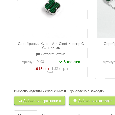
Серебряный Кулон Van Cleef Клевер С
Серебр
Малахитом
Оставить отзыв
Артикул:
9493
В наличии
Артику
1322 грн
1918 грн
Серебро
Выбрано изделий к сравнению:
+
к сравнению
+
в закладки
0
Добавлено в закладки:
0
+
к 
Добавить к сравнению
Добавить в закладки