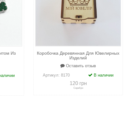
итом Из
Коробочка Деревянная Для Ювелирных
Изделий
Оставить отзыв
Артикул:
8170
В наличии
наличии
120 грн
Серебро
+
к сравнению
+
в закладки
адки