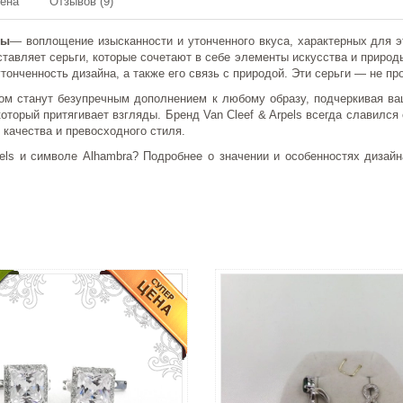
мена
Отзывов (9)
бы
— воплощение изысканности и утонченного вкуса, характерных для эт
авляет серьги, которые сочетают в себе элементы искусства и природы
утонченность дизайна, а также его связь с природой. Эти серьги — не пр
итом станут безупречным дополнением к любому образу, подчеркивая в
 который притягивает взгляды. Бренд Van Cleef & Arpels всегда слави
 качества и превосходного стиля.
pels и символе Alhambra? Подробнее о значении и особенностях дизай