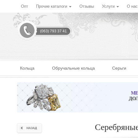
Опт
Прочие каталоги
Отзывы
Услуги
О на
(063) 793 37 41
Кольца
Обручальные кольца
Серьги
МЕ
ДО
Серебряные
НАЗАД