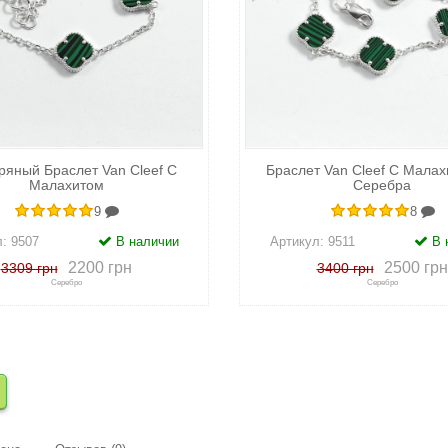
яный Браслет Van Cleef С
Браслет Van Cleef С Малах
Малахитом
Серебра
9
8
л:
9507
В наличии
Артикул:
9511
В 
2200 грн
2500 грн
3309 грн
3400 грн
Серебро
Серебро
сравнению
+
в закладки
+
к сравнению
+
в закл