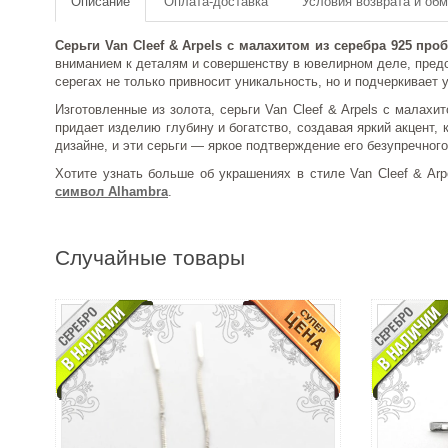
Описание
Оплата-доставка
Условия возврата и об
Серьги Van Cleef & Arpels с малахитом
из серебра 925 про
вниманием к деталям и совершенству в ювелирном деле, предст
серегах не только привносит уникальность, но и подчеркивает 
Изготовленные из золота, серьги Van Cleef & Arpels с малах
придает изделию глубину и богатство, создавая яркий акцент,
дизайне, и эти серьги — яркое подтверждение его безупречного
Хотите узнать больше об украшениях в стиле Van Cleef & Ar
символ Alhambra
.
Случайные товары