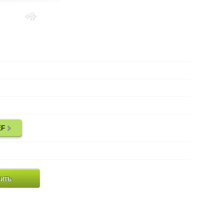
Выберите
металл:
в наличии (серебро)
Наличие:
около 2.3 грамм
Вес:
Малахит
Вид вставки:
EF
ИЕ МОДЕЛИ СЕРЕЖЕК VAN CLEEF
Дополнительно:
ширина клевера 1.1 см
Параметры:
ить