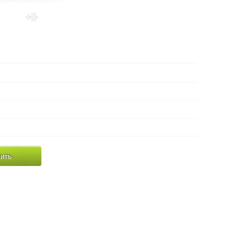
Выберите
металл:
в наличии (серебро)
Наличие:
около 4.2 грамм
Вес:
Белый фианит
Вид вставки:
высота 1.7 см
Параметры:
ить