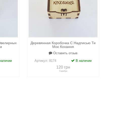
Ювелирных
Деревянная Коробочка С Надписью Ти
м
Моє Кохання
Оставить отзыв
наличии
Артикул:
8174
В наличии
120 грн
Серебро
адки
+
к сравнению
+
в закладки