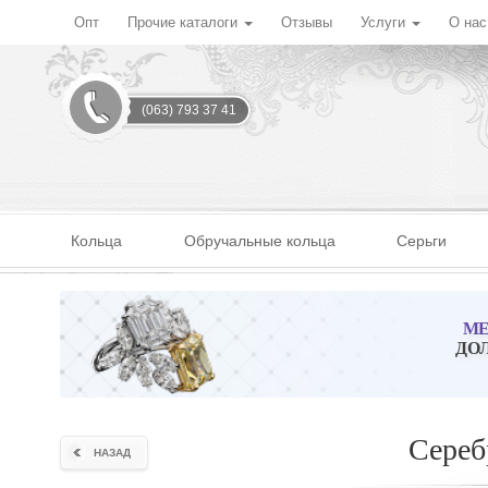
Опт
Прочие каталоги
Отзывы
Услуги
О на
(063) 793 37 41
Кольца
Обручальные кольца
Серьги
МЕ
ДО
Сереб
НАЗАД