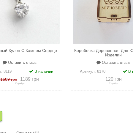
ный Кулон С Камнем Сердце
Коробочка Деревянная Для 
Изделий
Оставить отзыв
Оставить отзыв
л:
8119
В наличии
Артикул:
8170
В 
1189 грн
120 грн
1609 грн
Серебро
Серебро
сравнению
+
в закладки
+
к сравнению
+
в закл