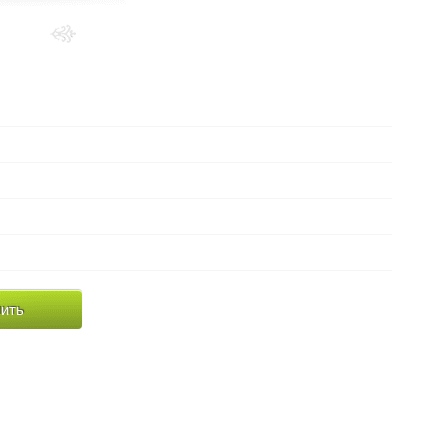
Выберите
металл:
в наличии (серебро)
Наличие:
около 5.5 грамм
Вес:
Белый фианит
Вид вставки:
высота 2 см
Параметры:
ить