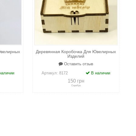
Ювелирных
Деревянная Коробочка Для Ювелирных
Изделий
Оставить отзыв
наличии
Артикул:
8172
В наличии
150 грн
Серебро
адки
+
к сравнению
+
в закладки