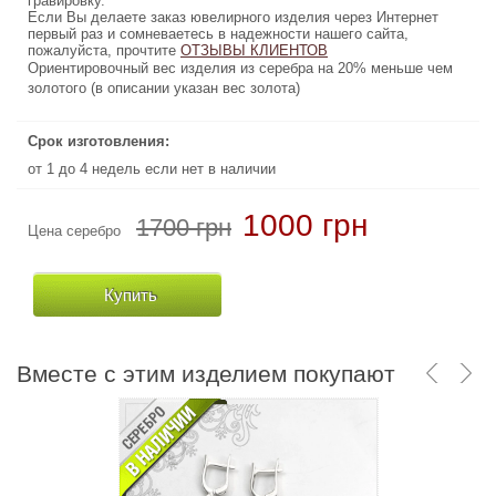
гравировку.
гравировку.
Если Вы делаете заказ ювелирного изделия через Интернет
Если Вы делаете заказ ювелирного изделия через Интернет
первый раз и сомневаетесь в надежности нашего сайта,
первый раз и сомневаетесь в надежности нашего сайта,
пожалуйста, прочтите
ОТЗЫВЫ КЛИЕНТОВ
ОТЗЫВЫ КЛИЕНТОВ
пожалуйста, прочтите
Ориентировочный вес изделия из серебра на 20% меньше чем
Ориентировочный вес изделия из серебра на 20% меньше чем
золотого (в описании указан вес золота)
золотого (в описании указан вес золота)
Срок изготовления:
Срок изготовления:
от 1 до 4 недель если нет в наличии
от 1 до 4 недель если нет в наличии
16380 грн
1000 грн
1700 грн
Цена серебро
Цена золото
Купить
Купить
Вместе с этим изделием покупают