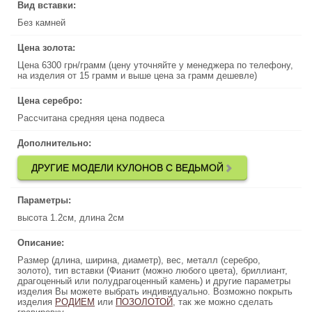
Вид вставки:
Вид вставки:
Без камней
Без камней
Цена золота:
Цена золота:
Цена 6300 грн/грамм (цену уточняйте у менеджера по телефону,
Цена 6300 грн/грамм (цену уточняйте у менеджера по телефону,
на изделия от 15 грамм и выше цена за грамм дешевле)
на изделия от 15 грамм и выше цена за грамм дешевле)
Цена серебро:
Цена серебро:
Рассчитана средняя цена подвеса
Рассчитана средняя цена подвеса
Дополнительно:
Дополнительно:
ДРУГИЕ МОДЕЛИ КУЛОНОВ С ВЕДЬМОЙ
ДРУГИЕ МОДЕЛИ КУЛОНОВ С ВЕДЬМОЙ
Параметры:
Параметры:
высота 1.2см, длина 2см
высота 1.2см, длина 2см
Описание:
Описание:
Размер (длина, ширина, диаметр), вес, металл (серебро,
Размер (длина, ширина, диаметр), вес, металл (серебро,
золото), тип вставки (Фианит (можно любого цвета), бриллиант,
золото), тип вставки (Фианит (можно любого цвета), бриллиант,
драгоценный или полудрагоценный камень) и другие параметры
драгоценный или полудрагоценный камень) и другие параметры
изделия Вы можете выбрать индивидуально. Возможно покрыть
изделия Вы можете выбрать индивидуально. Возможно покрыть
изделия
, так же можно сделать
РОДИЕМ
или
ПОЗОЛОТОЙ
ПОЗОЛОТОЙ
, так же можно сделать
или
РОДИЕМ
изделия