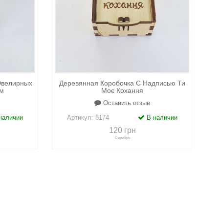
Ювелирных
Деревянная Коробочка С Надписью Ти
м
Моє Кохання
Оставить отзыв
наличии
Артикул:
8174
В наличии
120 грн
Серебро
адки
+
к сравнению
+
в закладки