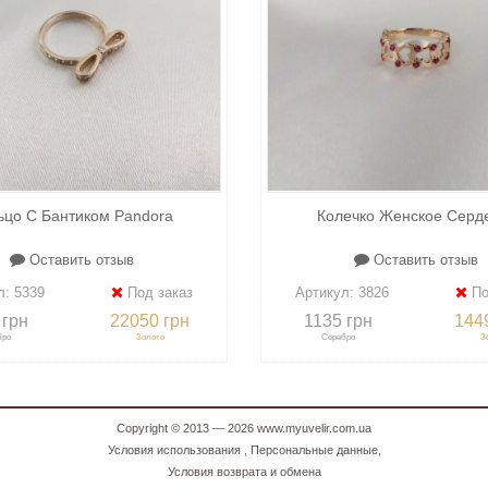
ьцо С Бантиком Pandora
Колечко Женское Серд
Оставить отзыв
Оставить отзыв
л:
5339
Под заказ
Артикул:
3826
По
 грн
22050 грн
1135 грн
144
бро
Золото
Серебро
З
Copyright © 2013 — 2026
www.myuvelir.com.ua
Условия использования
,
Персональные данные
,
Условия возврата и обмена