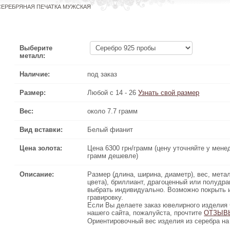
СЕРЕБРЯНАЯ ПЕЧАТКА МУЖСКАЯ
Выберите
металл:
Наличие:
под заказ
Размер:
Любой с 14 - 26
Узнать свой размер
Вес:
около 7.7 грамм
Вид вставки:
Белый фианит
Цена золота:
Цена 6300 грн/грамм (цену уточняйте у менеджера по телефону
Цена 6300 грн/грамм (цену уточняйте у мене
грамм дешевле)
Описание:
Размер (длина, ширина, диаметр), вес, металл (серебро, зо
Размер (длина, ширина, диаметр), вес, метал
цвета), бриллиант, драгоценный или полудрагоценный камень
цвета), бриллиант, драгоценный или полудр
, так же можно сделать
выбрать индивидуально. Возможно покрыть
ПОЗОЛОТОЙ
или
РОДИЕМ
выбрать инд
гравировку.
Если Вы делаете заказ ювелирного изделия через Интернет 
Если Вы делаете заказ ювелирного изделия 
нашего сайта, пожалуйста, прочтите
ОТЗЫВЫ КЛИЕН
ОТЗЫВ
Ориентировочный вес изделия из серебра на 20% меньше чем 
Ориентировочный вес изделия из серебра на 