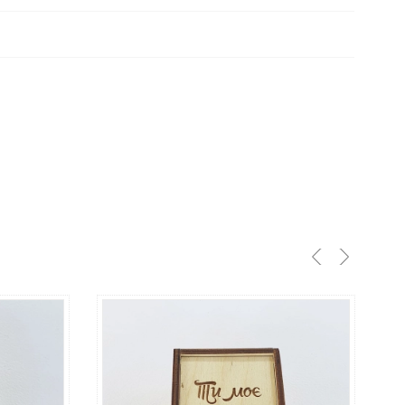
от 1 до 4 недель если нет в наличии
Срок
изготовления:
48510 грн
Купить
Цена золото