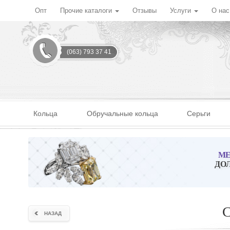
Опт
Прочие каталоги
Отзывы
Услуги
О на
(063) 793 37 41
Кольца
Обручальные кольца
Серьги
МЕ
ДО
С
НАЗАД