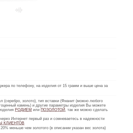
Выберите
металл:
под заказ
Наличие:
Узнать свой размер
Любой с 14 - 26
Размер:
около 7.7 грамм
Вес:
Белый фианит
Вид вставки:
, на изделия от 15 грамм и выше цена за
джера по телефону, на изделия от 15 грамм и выше цена за
Цена золота:
грамм дешевле)
лото), тип вставки (Фианит (можно любого
л (серебро, золото), тип вставки (Фианит (можно любого
Описание:
) и другие параметры изделия Вы можете
агоценный камень) и другие параметры изделия Вы можете
 изделия
ивидуально. Возможно покрыть изделия
РОДИЕМ
или
ПОЗОЛОТОЙ
, так же можно сделать
гравировку.
первый раз и сомневаетесь в надежности
через Интернет первый раз и сомневаетесь в надежности
ТОВ
Ы КЛИЕНТОВ
нашего сайта, пожалуйста, прочтите
золотого (в описании указан вес золота)
20% меньше чем золотого (в описании указан вес золота)