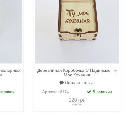
Ювелирных
Деревянная Коробочка С Надписью Ти
м
Моє Кохання
Оставить отзыв
наличии
Артикул:
8174
В наличии
120 грн
Серебро
адки
+
к сравнению
+
в закладки