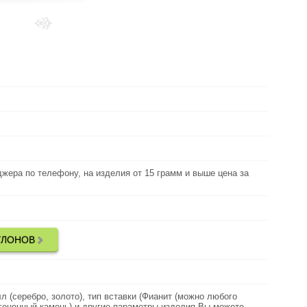
Выберите
металл:
в наличии (серебро)
Наличие:
около 1 грамм
Вес:
Без камней
Вид вставки:
, на изделия от 15 грамм и выше цена за
джера по телефону, на изделия от 15 грамм и выше цена за
Цена золота:
грамм дешевле)
Рассчитана средняя цена подвеса
Цена серебро:
УЛОНОВ
ОДЕЛИ ПАТРИОТИЧНЫХ КУЛОНОВ
Дополнительно:
высота 1.5см
Параметры:
лото), тип вставки (Фианит (можно любого
л (серебро, золото), тип вставки (Фианит (можно любого
Описание:
) и другие параметры изделия Вы можете
агоценный камень) и другие параметры изделия Вы можете