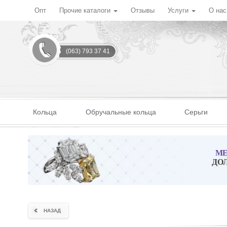
Опт
Прочие каталоги
Отзывы
Услуги
О на
(063) 793 37 41
Кольца
Обручальные кольца
Серьги
МЕ
ДО
НАЗАД