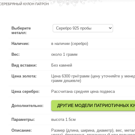
СЕРЕБРЯНЫЙ КУЛОН ПАТРОН
Выберите
металл:
Наличие:
в наличии (серебро)
Вес:
около 1 грамм
Вид вставки:
Без камней
Цена золота:
Цена 6300 грн/грамм (цену уточняйте у менеджера по телефону
Цена 6300 грн/грамм (цену уточняйте у мене
грамм дешевле)
Цена серебро:
Рассчитана средняя цена подвеса
ДРУГИЕ МОДЕЛИ ПАТРИОТИЧНЫХ К
ДРУГИЕ М
Дополнительно:
Параметры:
высота 1.5см
Описание:
Размер (длина, ширина, диаметр), вес, металл (серебро, зо
Размер (длина, ширина, диаметр), вес, метал
цвета), бриллиант, драгоценный или полудрагоценный камень
цвета), бриллиант, драгоценный или полудр