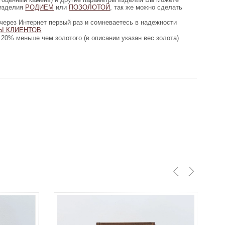
 изделия
ивидуально. Возможно покрыть изделия
РОДИЕМ
или
ПОЗОЛОТОЙ
, так же можно сделать
гравировку.
первый раз и сомневаетесь в надежности
через Интернет первый раз и сомневаетесь в надежности
ТОВ
Ы КЛИЕНТОВ
нашего сайта, пожалуйста, прочтите
золотого (в описании указан вес золота)
20% меньше чем золотого (в описании указан вес золота)
от 1 до 4 недель если нет в наличии
Срок
изготовления:
6300 грн
Купить
Цена золото