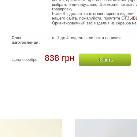
, так же можно сделать
выбрать индивидуально. Возможно покрыть
ПОЗОЛОТОЙ
или
РОДИЕМ
выбрать инд
гравировку.
Если Вы делаете заказ ювелирного изделия через Интернет 
Если Вы делаете заказ ювелирного изделия 
нашего сайта, пожалуйста, прочтите
ОТЗЫВЫ КЛИЕН
ОТЗЫВ
Ориентировочный вес изделия из серебра на 20% меньше чем 
Ориентировочный вес изделия из серебра на 
Срок
от 1 до 4 недель если нет в наличии
изготовления:
838 грн
Купить
Цена серебро