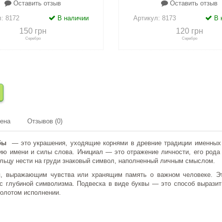
Оставить отзыв
Оставить отзыв
л:
8172
В наличии
Артикул:
8173
В 
150 грн
120 грн
Серебро
Серебро
сравнению
+
в закладки
+
к сравнению
+
в закл
мена
Отзывов (0)
обы
— это украшения, уходящие корнями в древние традиции именных 
ию имени и силы слова. Инициал — это отражение личности, его рода
ельцу нести на груди знаковый символ, наполненный личным смыслом.
, выражающим чувства или хранящим память о важном человеке. Эт
с глубиной символизма. Подвеска в виде буквы — это способ выразить 
золотом исполнении.