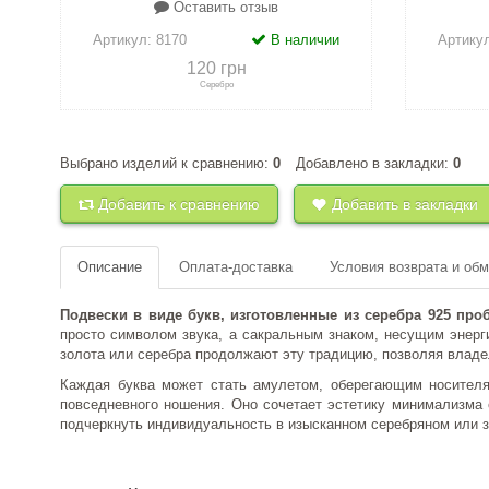
Оставить отзыв
Артикул:
8170
В наличии
Артику
120 грн
Серебро
Выбрано изделий к сравнению:
0
Добавлено в закладки:
0
+
к сравнению
+
в закладки
+
к 
Добавить к сравнению
Добавить в закладки
Описание
Оплата-доставка
Условия возврата и об
Подвески в виде букв, изготовленные из серебра 925 пр
просто символом звука, а сакральным знаком, несущим энерг
золота или серебра продолжают эту традицию, позволяя влад
Каждая буква может стать амулетом, оберегающим носителя
повседневного ношения. Оно сочетает эстетику минимализма 
подчеркнуть индивидуальность в изысканном серебряном или 