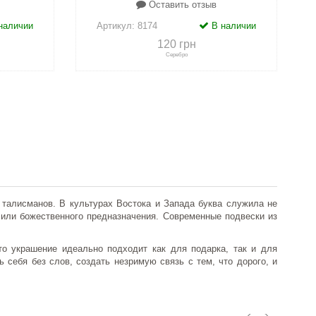
Оставить отзыв
наличии
Артикул:
8174
В наличии
120 грн
Серебро
адки
+
к сравнению
+
в закладки
талисманов. В культурах Востока и Запада буква служила не
 или божественного предназначения. Современные подвески из
о украшение идеально подходит как для подарка, так и для
себя без слов, создать незримую связь с тем, что дорого, и