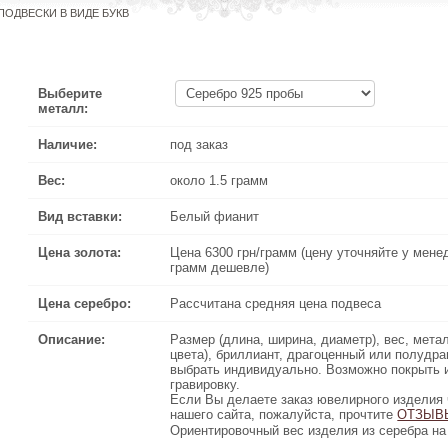
ПОДВЕСКИ В ВИДЕ БУКВ
Выберите
металл:
Наличие:
под заказ
Вес:
около 1.5 грамм
Вид вставки:
Белый фианит
Цена золота:
Цена 6300 грн/грамм (цену уточняйте у менеджера по телефону
Цена 6300 грн/грамм (цену уточняйте у мене
грамм дешевле)
Цена серебро:
Рассчитана средняя цена подвеса
Описание:
Размер (длина, ширина, диаметр), вес, металл (серебро, зо
Размер (длина, ширина, диаметр), вес, метал
цвета), бриллиант, драгоценный или полудрагоценный камень
цвета), бриллиант, драгоценный или полудр
, так же можно сделать
выбрать индивидуально. Возможно покрыть
ПОЗОЛОТОЙ
или
РОДИЕМ
выбрать инд
гравировку.
Если Вы делаете заказ ювелирного изделия через Интернет 
Если Вы делаете заказ ювелирного изделия 
нашего сайта, пожалуйста, прочтите
ОТЗЫВЫ КЛИЕН
ОТЗЫВ
Ориентировочный вес изделия из серебра на 20% меньше чем 
Ориентировочный вес изделия из серебра на 