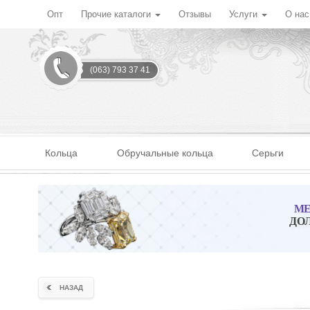
Опт
Прочие каталоги
Отзывы
Услуги
О на
(063) 793 37 41
Кольца
Обручальные кольца
Серьги
МЕ
ДО
НАЗАД