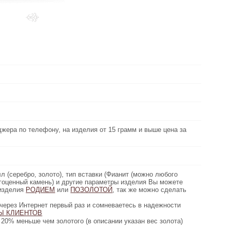
Выберите
металл:
под заказ
Наличие:
около 1.5 грамм
Вес:
Белый фианит
Вид вставки:
, на изделия от 15 грамм и выше цена за
джера по телефону, на изделия от 15 грамм и выше цена за
Цена золота:
грамм дешевле)
Рассчитана средняя цена подвеса
Цена серебро:
лото), тип вставки (Фианит (можно любого
л (серебро, золото), тип вставки (Фианит (можно любого
Описание:
) и другие параметры изделия Вы можете
агоценный камень) и другие параметры изделия Вы можете
 изделия
ивидуально. Возможно покрыть изделия
РОДИЕМ
или
ПОЗОЛОТОЙ
, так же можно сделать
гравировку.
первый раз и сомневаетесь в надежности
через Интернет первый раз и сомневаетесь в надежности
ТОВ
Ы КЛИЕНТОВ
нашего сайта, пожалуйста, прочтите
золотого (в описании указан вес золота)
20% меньше чем золотого (в описании указан вес золота)