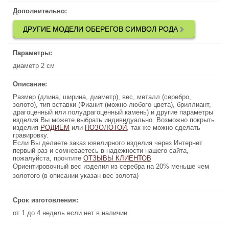
Дополнительно:
Дополнительно:
ДРУГИЕ МОДЕЛИ ОБЕРЕГОВ СИМВОЛ РОДА
ДРУГИЕ МОДЕЛИ ОБЕРЕГОВ СИМВОЛ РОДА
Параметры:
Параметры:
диаметр 2 см
диаметр 2 см
Описание:
Описание:
Размер (длина, ширина, диаметр), вес, металл (серебро,
Размер (длина, ширина, диаметр), вес, металл (серебро,
золото), тип вставки (Фианит (можно любого цвета), бриллиант,
золото), тип вставки (Фианит (можно любого цвета), бриллиант,
драгоценный или полудрагоценный камень) и другие параметры
драгоценный или полудрагоценный камень) и другие параметры
изделия Вы можете выбрать индивидуально. Возможно покрыть
изделия Вы можете выбрать индивидуально. Возможно покрыть
изделия
, так же можно сделать
РОДИЕМ
или
ПОЗОЛОТОЙ
ПОЗОЛОТОЙ
, так же можно сделать
или
РОДИЕМ
изделия
гравировку.
гравировку.
Если Вы делаете заказ ювелирного изделия через Интернет
Если Вы делаете заказ ювелирного изделия через Интернет
первый раз и сомневаетесь в надежности нашего сайта,
первый раз и сомневаетесь в надежности нашего сайта,
пожалуйста, прочтите
ОТЗЫВЫ КЛИЕНТОВ
ОТЗЫВЫ КЛИЕНТОВ
пожалуйста, прочтите
Ориентировочный вес изделия из серебра на 20% меньше чем
Ориентировочный вес изделия из серебра на 20% меньше чем
золотого (в описании указан вес золота)
золотого (в описании указан вес золота)
Срок изготовления:
Срок изготовления:
от 1 до 4 недель если нет в наличии
от 1 до 4 недель если нет в наличии