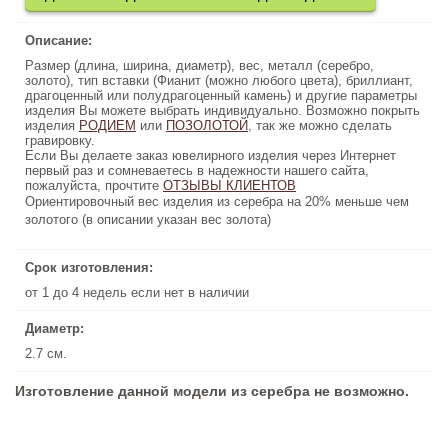
Описание:
Описание:
Размер (длина, ширина, диаметр), вес, металл (серебро,
Размер (длина, ширина, диаметр), вес, металл (серебро,
золото), тип вставки (Фианит (можно любого цвета), бриллиант,
золото), тип вставки (Фианит (можно любого цвета), бриллиант,
драгоценный или полудрагоценный камень) и другие параметры
драгоценный или полудрагоценный камень) и другие параметры
изделия Вы можете выбрать индивидуально. Возможно покрыть
изделия Вы можете выбрать индивидуально. Возможно покрыть
изделия
, так же можно сделать
РОДИЕМ
или
ПОЗОЛОТОЙ
ПОЗОЛОТОЙ
, так же можно сделать
или
РОДИЕМ
изделия
гравировку.
гравировку.
Если Вы делаете заказ ювелирного изделия через Интернет
Если Вы делаете заказ ювелирного изделия через Интернет
первый раз и сомневаетесь в надежности нашего сайта,
первый раз и сомневаетесь в надежности нашего сайта,
пожалуйста, прочтите
ОТЗЫВЫ КЛИЕНТОВ
ОТЗЫВЫ КЛИЕНТОВ
пожалуйста, прочтите
Ориентировочный вес изделия из серебра на 20% меньше чем
Ориентировочный вес изделия из серебра на 20% меньше чем
золотого (в описании указан вес золота)
золотого (в описании указан вес золота)
Срок изготовления:
Срок изготовления:
от 1 до 4 недель если нет в наличии
от 1 до 4 недель если нет в наличии
Диаметр:
Диаметр:
2.7 см.
2.7 см.
Изготовление данной модели из серебра не возможно.