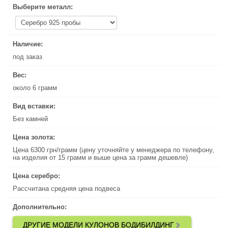
Выберите металл:
Выберите металл:
Наличие:
Наличие:
под заказ
под заказ
Вес:
Вес:
около 6 грамм
около 6 грамм
Вид вставки:
Вид вставки:
Без камней
Без камней
Цена золота:
Цена золота:
Цена 6300 грн/грамм (цену уточняйте у менеджера по телефону,
Цена 6300 грн/грамм (цену уточняйте у менеджера по телефону,
на изделия от 15 грамм и выше цена за грамм дешевле)
на изделия от 15 грамм и выше цена за грамм дешевле)
Цена серебро:
Цена серебро:
Рассчитана средняя цена подвеса
Рассчитана средняя цена подвеса
Дополнительно:
Дополнительно:
ДРУГИЕ МОДЕЛИ КУЛОНОВ БОДИБИЛДИНГ
ДРУГИЕ МОДЕЛИ КУЛОНОВ БОДИБИЛДИНГ