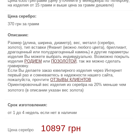
Цена 6300 грн/грамм (цену уточняйте у менеджера по телефону,
Цена 6300 грн/грамм (цену уточняйте у менеджера по телефону,
на изделия от 15 грамм и выше цена за грамм дешевле)
на изделия от 15 грамм и выше цена за грамм дешевле)
Цена серебро:
Цена серебро:
370 грн за грамм
370 грн за грамм
Описание:
Описание:
Размер (длина, ширина, диаметр), вес, металл (серебро,
Размер (длина, ширина, диаметр), вес, металл (серебро,
золото), тип вставки (Фианит (можно любого цвета), бриллиант,
золото), тип вставки (Фианит (можно любого цвета), бриллиант,
драгоценный или полудрагоценный камень) и другие параметры
драгоценный или полудрагоценный камень) и другие параметры
изделия Вы можете выбрать индивидуально. Возможно покрыть
изделия Вы можете выбрать индивидуально. Возможно покрыть
изделия
, так же можно сделать
РОДИЕМ
или
ПОЗОЛОТОЙ
ПОЗОЛОТОЙ
, так же можно сделать
или
РОДИЕМ
изделия
гравировку.
гравировку.
Если Вы делаете заказ ювелирного изделия через Интернет
Если Вы делаете заказ ювелирного изделия через Интернет
первый раз и сомневаетесь в надежности нашего сайта,
первый раз и сомневаетесь в надежности нашего сайта,
пожалуйста, прочтите
ОТЗЫВЫ КЛИЕНТОВ
ОТЗЫВЫ КЛИЕНТОВ
пожалуйста, прочтите
Ориентировочный вес изделия из серебра на 20% меньше чем
Ориентировочный вес изделия из серебра на 20% меньше чем
золотого (в описании указан вес золота)
золотого (в описании указан вес золота)
Срок изготовления:
Срок изготовления:
от 1 до 4 недель если нет в наличии
от 1 до 4 недель если нет в наличии
10897 грн
126000 грн
Цена серебро
Цена золото