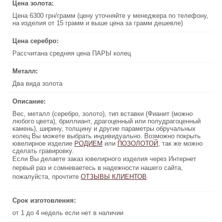
Цена золота:
Цена золота:
Цена 6300 грн/грамм (цену уточняйте у менеджера по телефону,
Цена 6300 грн/грамм (цену уточняйте у менеджера по телефону,
на изделия от 15 грамм и выше цена за грамм дешевле)
на изделия от 15 грамм и выше цена за грамм дешевле)
Цена серебро:
Цена серебро:
Рассчитана средняя цена ПАРЫ колец
Рассчитана средняя цена ПАРЫ колец
Металл:
Металл:
Два вида золота
Два вида золота
Описание:
Описание:
Вес, металл (серебро, золото), тип вставки (Фианит (можно
Вес, металл (серебро, золото), тип вставки (Фианит (можно
любого цвета), бриллиант, драгоценный или полудрагоценный
любого цвета), бриллиант, драгоценный или полудрагоценный
камень), ширину, толщину и другие параметры обручальных
камень), ширину, толщину и другие параметры обручальных
колец Вы можете выбрать индивидуально. Возможно покрыть
колец Вы можете выбрать индивидуально. Возможно покрыть
ювелирное изделие
, так же можно
ПОЗОЛОТОЙ
РОДИЕМ
или
или
ПОЗОЛОТОЙ
РОДИЕМ
ювелирное изделие
, так же можно
сделать гравировку.
сделать гравировку.
Если Вы делаете заказ ювелирного изделия через Интернет
Если Вы делаете заказ ювелирного изделия через Интернет
первый раз и сомневаетесь в надежности нашего сайта,
первый раз и сомневаетесь в надежности нашего сайта,
пожалуйста, прочтите
ОТЗЫВЫ КЛИЕНТОВ
ОТЗЫВЫ КЛИЕНТОВ
пожалуйста, прочтите
Срок изготовления:
Срок изготовления:
от 1 до 4 недель если нет в наличии
от 1 до 4 недель если нет в наличии