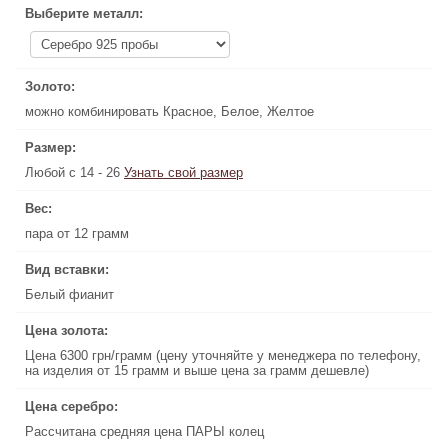
Выберите металл:
Выберите металл:
Золото:
Золото:
можно комбинировать Красное, Белое, Желтое
можно комбинировать Красное, Белое, Желтое
Размер:
Размер:
Любой с 14 - 26
Узнать свой размер
Узнать свой размер
Любой с 14 - 26
Вес:
Вес:
пара от 12 грамм
пара от 12 грамм
Вид вставки:
Вид вставки:
Белый фианит
Белый фианит
Цена золота:
Цена золота:
Цена 6300 грн/грамм (цену уточняйте у менеджера по телефону,
Цена 6300 грн/грамм (цену уточняйте у менеджера по телефону,
на изделия от 15 грамм и выше цена за грамм дешевле)
на изделия от 15 грамм и выше цена за грамм дешевле)
Цена серебро:
Цена серебро:
Рассчитана средняя цена ПАРЫ колец
Рассчитана средняя цена ПАРЫ колец