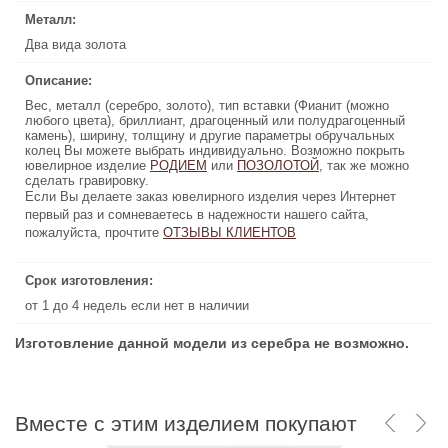
Металл:
Металл:
Два вида золота
Два вида золота
Описание:
Описание:
Вес, металл (серебро, золото), тип вставки (Фианит (можно
Вес, металл (серебро, золото), тип вставки (Фианит (можно
любого цвета), бриллиант, драгоценный или полудрагоценный
любого цвета), бриллиант, драгоценный или полудрагоценный
камень), ширину, толщину и другие параметры обручальных
камень), ширину, толщину и другие параметры обручальных
колец Вы можете выбрать индивидуально. Возможно покрыть
колец Вы можете выбрать индивидуально. Возможно покрыть
ювелирное изделие
, так же можно
ПОЗОЛОТОЙ
РОДИЕМ
или
или
ПОЗОЛОТОЙ
РОДИЕМ
ювелирное изделие
, так же можно
сделать гравировку.
сделать гравировку.
Если Вы делаете заказ ювелирного изделия через Интернет
Если Вы делаете заказ ювелирного изделия через Интернет
первый раз и сомневаетесь в надежности нашего сайта,
первый раз и сомневаетесь в надежности нашего сайта,
пожалуйста, прочтите
ОТЗЫВЫ КЛИЕНТОВ
ОТЗЫВЫ КЛИЕНТОВ
пожалуйста, прочтите
Срок изготовления:
Срок изготовления:
от 1 до 4 недель если нет в наличии
от 1 до 4 недель если нет в наличии
Изготовление данной модели из серебра не возможно.
Вместе с этим изделием покупают