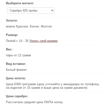
Выберите металл:
Выберите металл:
Золото:
Золото:
можно Красное, Белое, Желтое
можно Красное, Белое, Желтое
Размер:
Размер:
Любой с 14 - 26
Узнать свой размер
Узнать свой размер
Любой с 14 - 26
Вес:
Вес:
пары от 12 грамм
пары от 12 грамм
Вид вставки:
Вид вставки:
Белый фианит
Белый фианит
Цена золота:
Цена золота:
Цена 6300 грн/грамм (цену уточняйте у менеджера по телефону,
Цена 6300 грн/грамм (цену уточняйте у менеджера по телефону,
на изделия от 15 грамм и выше цена за грамм дешевле)
на изделия от 15 грамм и выше цена за грамм дешевле)
Цена серебро:
Цена серебро:
Рассчитана средняя цена ПАРЫ колец
Рассчитана средняя цена ПАРЫ колец