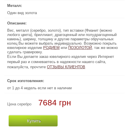
Металл:
Металл:
Один вид золота
Один вид золота
Описание:
Описание:
Вес, металл (серебро, золото), тип вставки (Фианит (можно
Вес, металл (серебро, золото), тип вставки (Фианит (можно
любого цвета), бриллиант, драгоценный или полудрагоценный
любого цвета), бриллиант, драгоценный или полудрагоценный
камень), ширину, толщину и другие параметры обручальных
камень), ширину, толщину и другие параметры обручальных
колец Вы можете выбрать индивидуально. Возможно покрыть
колец Вы можете выбрать индивидуально. Возможно покрыть
ювелирное изделие
, так же можно
ПОЗОЛОТОЙ
РОДИЕМ
или
или
ПОЗОЛОТОЙ
РОДИЕМ
ювелирное изделие
, так же можно
сделать гравировку.
сделать гравировку.
Если Вы делаете заказ ювелирного изделия через Интернет
Если Вы делаете заказ ювелирного изделия через Интернет
первый раз и сомневаетесь в надежности нашего сайта,
первый раз и сомневаетесь в надежности нашего сайта,
пожалуйста, прочтите
ОТЗЫВЫ КЛИЕНТОВ
ОТЗЫВЫ КЛИЕНТОВ
пожалуйста, прочтите
Срок изготовления:
Срок изготовления:
от 1 до 4 недель если нет в наличии
от 1 до 4 недель если нет в наличии
7684 грн
75600 грн
Цена серебро
Цена золото
Купить
Купить