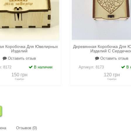
ая Коробочка Для Ювелирных
Деревянная Коробочка Для 
Изделий
Изделий С Сердечко
Оставить отзыв
Оставить отзыв
л:
8172
В наличии
Артикул:
8173
В 
150 грн
120 грн
Серебро
Серебро
сравнению
+
в закладки
+
к сравнению
+
в закл
мена
Отзывов (0)