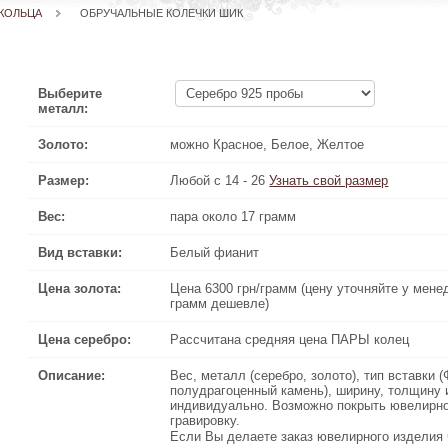
КОЛЬЦА
ОБРУЧАЛЬНЫЕ КОЛЕЧКИ ШИК
Выберите
металл:
Золото:
можно Красное, Белое, Желтое
Размер:
Любой с 14 - 26
Узнать свой размер
Вес:
пара около 17 грамм
Вид вставки:
Белый фианит
Цена золота:
Цена 6300 грн/грамм (цену уточняйте у менеджера по телефону
Цена 6300 грн/грамм (цену уточняйте у мене
грамм дешевле)
Цена серебро:
Рассчитана средняя цена ПАРЫ колец
Описание:
Вес, металл (серебро, золото), тип вставки (Фианит (можно л
Вес, металл (серебро, золото), тип вставки 
полудрагоценный камень), ширину, толщину и другие параметр
полудрагоценный камень), ширину, толщину
, так же можно сделать
индивидуально. Возможно покрыть ювелирн
ПОЗОЛОТОЙ
или
РОДИЕМ
индивидуально
гравировку.
Если Вы делаете заказ ювелирного изделия через Интернет 
Если Вы делаете заказ ювелирного изделия 