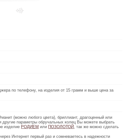
Выберите
металл:
можно Красное, Белое, Желтое
Золото:
Узнать свой размер
Любой с 14 - 26
Размер:
пара около 17 грамм
Вес:
Белый фианит
Вид вставки:
, на изделия от 15 грамм и выше цена за
джера по телефону, на изделия от 15 грамм и выше цена за
Цена золота:
грамм дешевле)
Рассчитана средняя цена ПАРЫ колец
Цена серебро:
юбого цвета), бриллиант, драгоценный или
(Фианит (можно любого цвета), бриллиант, драгоценный или
Описание:
ы обручальных колец Вы можете выбрать
 и другие параметры обручальных колец Вы можете выбрать
ое изделие
. Возможно покрыть ювелирное изделие
РОДИЕМ
или
ПОЗОЛОТОЙ
, так же можно сделать
гравировку.
первый раз и сомневаетесь в надежности
через Интернет первый раз и сомневаетесь в надежности