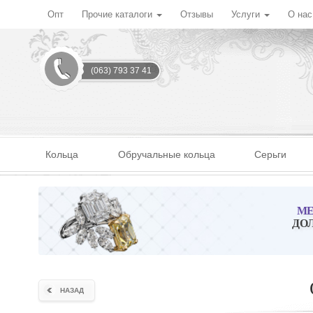
Опт
Прочие каталоги
Отзывы
Услуги
О на
(063) 793 37 41
Кольца
Обручальные кольца
Серьги
МЕ
ДО
НАЗАД