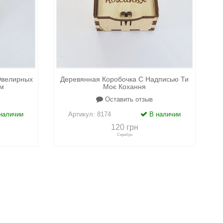
Ювелирных
Деревянная Коробочка С Надписью Ти
м
Моє Кохання
Оставить отзыв
наличии
Артикул:
8174
В наличии
120 грн
Серебро
адки
+
к сравнению
+
в закладки