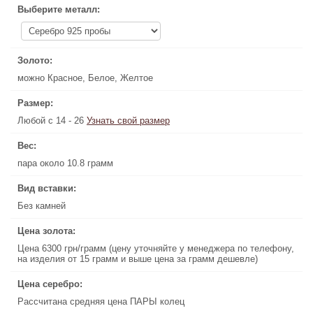
Выберите металл:
Выберите металл:
Золото:
Золото:
можно Красное, Белое, Желтое
можно Красное, Белое, Желтое
Размер:
Размер:
Любой с 14 - 26
Узнать свой размер
Узнать свой размер
Любой с 14 - 26
Вес:
Вес:
пара около 10.8 грамм
пара около 10.8 грамм
Вид вставки:
Вид вставки:
Без камней
Без камней
Цена золота:
Цена золота:
Цена 6300 грн/грамм (цену уточняйте у менеджера по телефону,
Цена 6300 грн/грамм (цену уточняйте у менеджера по телефону,
на изделия от 15 грамм и выше цена за грамм дешевле)
на изделия от 15 грамм и выше цена за грамм дешевле)
Цена серебро:
Цена серебро:
Рассчитана средняя цена ПАРЫ колец
Рассчитана средняя цена ПАРЫ колец