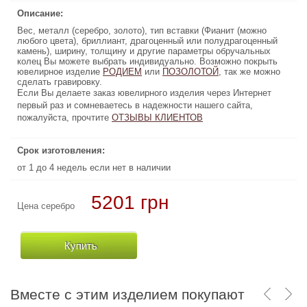
Описание:
Описание:
Вес, металл (серебро, золото), тип вставки (Фианит (можно
Вес, металл (серебро, золото), тип вставки (Фианит (можно
любого цвета), бриллиант, драгоценный или полудрагоценный
любого цвета), бриллиант, драгоценный или полудрагоценный
камень), ширину, толщину и другие параметры обручальных
камень), ширину, толщину и другие параметры обручальных
колец Вы можете выбрать индивидуально. Возможно покрыть
колец Вы можете выбрать индивидуально. Возможно покрыть
ювелирное изделие
, так же можно
ПОЗОЛОТОЙ
РОДИЕМ
или
или
ПОЗОЛОТОЙ
РОДИЕМ
ювелирное изделие
, так же можно
сделать гравировку.
сделать гравировку.
Если Вы делаете заказ ювелирного изделия через Интернет
Если Вы делаете заказ ювелирного изделия через Интернет
первый раз и сомневаетесь в надежности нашего сайта,
первый раз и сомневаетесь в надежности нашего сайта,
пожалуйста, прочтите
ОТЗЫВЫ КЛИЕНТОВ
ОТЗЫВЫ КЛИЕНТОВ
пожалуйста, прочтите
Срок изготовления:
Срок изготовления:
от 1 до 4 недель если нет в наличии
от 1 до 4 недель если нет в наличии
5201 грн
68040 грн
Цена серебро
Цена золото
Купить
Купить
Вместе с этим изделием покупают