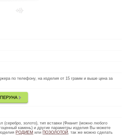
Выберите
металл:
в наличии (серебро)
Наличие:
около 5.6 грамм
Вес:
Без камней
Вид вставки:
, на изделия от 15 грамм и выше цена за
джера по телефону, на изделия от 15 грамм и выше цена за
Цена золота:
грамм дешевле)
 ПЕРУНА
ДЕЛИ ОБЕРЕГОВ СЕКИРА ПЕРУНА
Дополнительно:
высота 3.5см, ширина 1.8см
Параметры:
лото), тип вставки (Фианит (можно любого
л (серебро, золото), тип вставки (Фианит (можно любого
Описание:
) и другие параметры изделия Вы можете
агоценный камень) и другие параметры изделия Вы можете
 изделия
ивидуально. Возможно покрыть изделия
РОДИЕМ
или
ПОЗОЛОТОЙ
, так же можно сделать
гравировку.