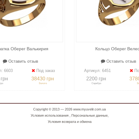
атка Оберег Валькирия
Кольцо Оберег Веле
Оставить отзыв
Оставить отзыв
л:
6603
Под заказ
Артикул:
6451
По
 грн
38430 грн
2200 грн
378
бро
Золото
Серебро
З
Copyright © 2013 — 2026
www.myuvelir.com.ua
Условия использования
,
Персональные данные
,
Условия возврата и обмена