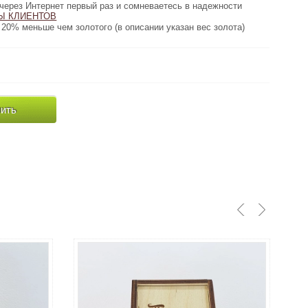
первый раз и сомневаетесь в надежности
через Интернет первый раз и сомневаетесь в надежности
ТОВ
Ы КЛИЕНТОВ
нашего сайта, пожалуйста, прочтите
золотого (в описании указан вес золота)
20% меньше чем золотого (в описании указан вес золота)
от 1 до 4 недель если нет в наличии
Срок
изготовления:
35280 грн
ить
Купить
Цена золото