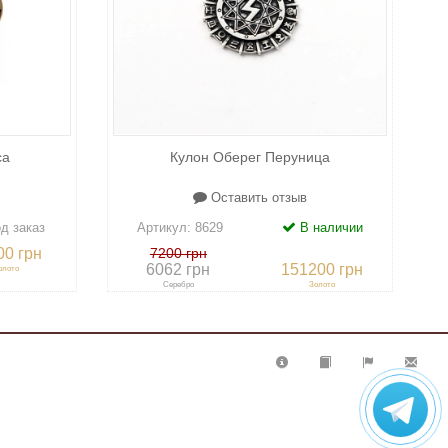
са
Кулон Оберег Перуница
Оставить отзыв
д заказ
Артикул:
8629
В наличии
00 грн
7200 грн
6062 грн
151200 грн
олото
Серебро
Золото