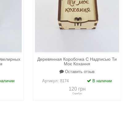
Ювелирных
Деревянная Коробочка С Надписью Ти
м
Моє Кохання
Оставить отзыв
наличии
Артикул:
8174
В наличии
120 грн
Серебро
адки
+
к сравнению
+
в закладки