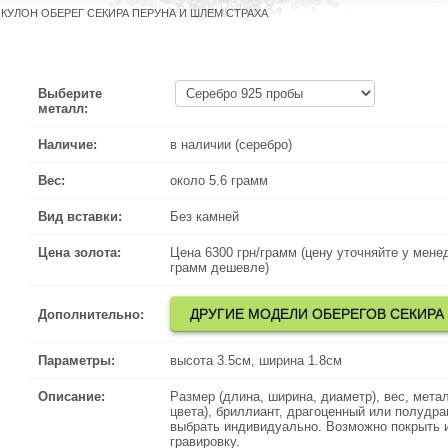
КУЛОН ОБЕРЕГ СЕКИРА ПЕРУНА И ШЛЕМ СТРАХА
Выберите
металл:
Наличие:
в наличии (серебро)
Вес:
около 5.6 грамм
Вид вставки:
Без камней
Цена золота:
Цена 6300 грн/грамм (цену уточняйте у менеджера по телефону
Цена 6300 грн/грамм (цену уточняйте у мене
грамм дешевле)
ДРУГИЕ МОДЕЛИ ОБЕРЕГОВ СЕКИРА
ДРУГИЕ МО
Дополнительно:
Параметры:
высота 3.5см, ширина 1.8см
Описание:
Размер (длина, ширина, диаметр), вес, металл (серебро, зо
Размер (длина, ширина, диаметр), вес, метал
цвета), бриллиант, драгоценный или полудрагоценный камень
цвета), бриллиант, драгоценный или полудр
, так же можно сделать
выбрать индивидуально. Возможно покрыть
ПОЗОЛОТОЙ
или
РОДИЕМ
выбрать инд
гравировку.