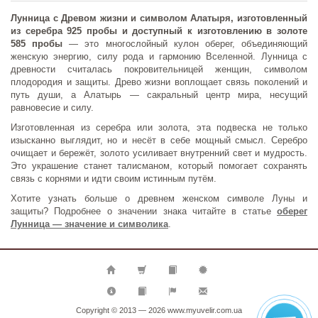
Лунница с Древом жизни и символом Алатыря, изготовленный
из серебра 925 пробы и доступный к изготовлению в золоте
585 пробы
— это многослойный кулон оберег, объединяющий
женскую энергию, силу рода и гармонию Вселенной. Лунница с
древности считалась покровительницей женщин, символом
плодородия и защиты. Древо жизни воплощает связь поколений и
путь души, а Алатырь — сакральный центр мира, несущий
равновесие и силу.
Изготовленная из серебра или золота, эта подвеска не только
изысканно выглядит, но и несёт в себе мощный смысл. Серебро
очищает и бережёт, золото усиливает внутренний свет и мудрость.
Это украшение станет талисманом, который помогает сохранять
связь с корнями и идти своим истинным путём.
Хотите узнать больше о древнем женском символе Луны и
защиты? Подробнее о значении знака читайте в статье
оберег
Лунница — значение и символика
.
Copyright © 2013 — 2026
www.myuvelir.com.ua