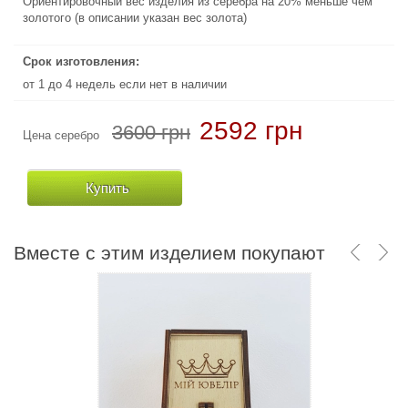
Ориентировочный вес изделия из серебра на 20% меньше чем
Ориентировочный вес изделия из серебра на 20% меньше чем
золотого (в описании указан вес золота)
золотого (в описании указан вес золота)
Срок изготовления:
Срок изготовления:
от 1 до 4 недель если нет в наличии
от 1 до 4 недель если нет в наличии
51030 грн
2592 грн
3600 грн
Цена серебро
Цена золото
Купить
Купить
Вместе с этим изделием покупают