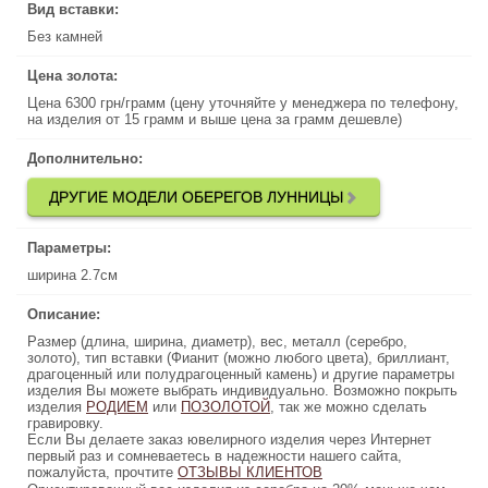
Вид вставки:
Вид вставки:
Без камней
Без камней
Цена золота:
Цена золота:
Цена 6300 грн/грамм (цену уточняйте у менеджера по телефону,
Цена 6300 грн/грамм (цену уточняйте у менеджера по телефону,
на изделия от 15 грамм и выше цена за грамм дешевле)
на изделия от 15 грамм и выше цена за грамм дешевле)
Дополнительно:
Дополнительно:
ДРУГИЕ МОДЕЛИ ОБЕРЕГОВ ЛУННИЦЫ
ДРУГИЕ МОДЕЛИ ОБЕРЕГОВ ЛУННИЦЫ
Параметры:
Параметры:
ширина 2.7см
ширина 2.7см
Описание:
Описание:
Размер (длина, ширина, диаметр), вес, металл (серебро,
Размер (длина, ширина, диаметр), вес, металл (серебро,
золото), тип вставки (Фианит (можно любого цвета), бриллиант,
золото), тип вставки (Фианит (можно любого цвета), бриллиант,
драгоценный или полудрагоценный камень) и другие параметры
драгоценный или полудрагоценный камень) и другие параметры
изделия Вы можете выбрать индивидуально. Возможно покрыть
изделия Вы можете выбрать индивидуально. Возможно покрыть
изделия
, так же можно сделать
РОДИЕМ
или
ПОЗОЛОТОЙ
ПОЗОЛОТОЙ
, так же можно сделать
или
РОДИЕМ
изделия
гравировку.
гравировку.
Если Вы делаете заказ ювелирного изделия через Интернет
Если Вы делаете заказ ювелирного изделия через Интернет
первый раз и сомневаетесь в надежности нашего сайта,
первый раз и сомневаетесь в надежности нашего сайта,
пожалуйста, прочтите
ОТЗЫВЫ КЛИЕНТОВ
ОТЗЫВЫ КЛИЕНТОВ
пожалуйста, прочтите