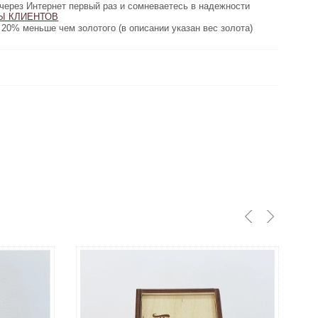
первый раз и сомневаетесь в надежности
через Интернет первый раз и сомневаетесь в надежности
ТОВ
Ы КЛИЕНТОВ
нашего сайта, пожалуйста, прочтите
золотого (в описании указан вес золота)
20% меньше чем золотого (в описании указан вес золота)
от 1 до 4 недель если нет в наличии
Срок
изготовления:
38430 грн
Купить
Цена золото