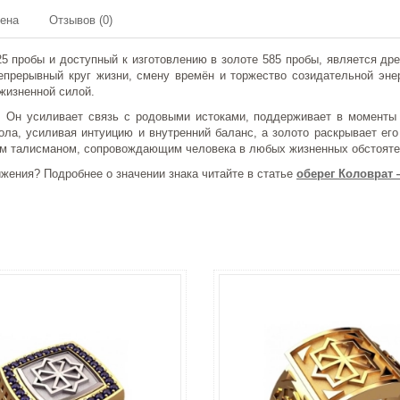
мена
Отзывов (0)
925 пробы и доступный к изготовлению в золоте 585 пробы, является д
епрерывный круг жизни, смену времён и торжество созидательной энер
жизненной силой.
. Он усиливает связь с родовыми истоками, поддерживает в моменты
а, усиливая интуицию и внутренний баланс, а золото раскрывает его 
ным талисманом, сопровождающим человека в любых жизненных обстояте
жения? Подробнее о значении знака читайте в статье
оберег Коловрат 