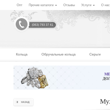
Опт
Прочие каталоги
Отзывы
Услуги
О на
(063) 793 37 41
Кольца
Обручальные кольца
Серьги
МЕ
ДО
Муж
НАЗАД