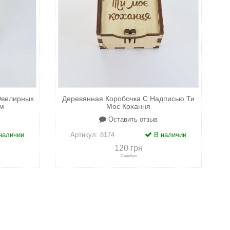
Ювелирных
Деревянная Коробочка С Надписью Ти
м
Моє Кохання
Оставить отзыв
наличии
Артикул:
8174
В наличии
120 грн
Серебро
адки
+
к сравнению
+
в закладки