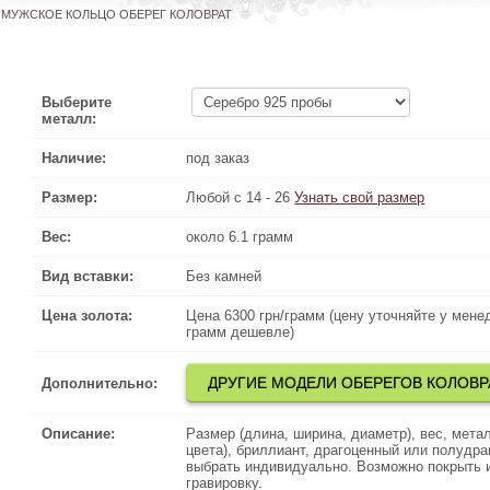
МУЖСКОЕ КОЛЬЦО ОБЕРЕГ КОЛОВРАТ
Выберите
металл:
Наличие:
под заказ
Размер:
Любой с 14 - 26
Узнать свой размер
Вес:
около 6.1 грамм
Вид вставки:
Без камней
Цена золота:
Цена 6300 грн/грамм (цену уточняйте у менеджера по телефону
Цена 6300 грн/грамм (цену уточняйте у мене
грамм дешевле)
ДРУГИЕ МОДЕЛИ ОБЕРЕГОВ КОЛОВР
ДРУГ
Дополнительно:
Описание:
Размер (длина, ширина, диаметр), вес, металл (серебро, зо
Размер (длина, ширина, диаметр), вес, метал
цвета), бриллиант, драгоценный или полудрагоценный камень
цвета), бриллиант, драгоценный или полудр
, так же можно сделать
выбрать индивидуально. Возможно покрыть
ПОЗОЛОТОЙ
или
РОДИЕМ
выбрать инд
гравировку.