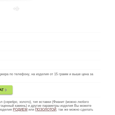
Выберите
металл:
под заказ
Наличие:
Узнать свой размер
Любой с 14 - 26
Размер:
около 6.1 грамм
Вес:
Без камней
Вид вставки:
, на изделия от 15 грамм и выше цена за
джера по телефону, на изделия от 15 грамм и выше цена за
Цена золота:
грамм дешевле)
АТ
ИЕ МОДЕЛИ ОБЕРЕГОВ КОЛОВРАТ
Дополнительно:
лото), тип вставки (Фианит (можно любого
л (серебро, золото), тип вставки (Фианит (можно любого
Описание:
) и другие параметры изделия Вы можете
агоценный камень) и другие параметры изделия Вы можете
 изделия
ивидуально. Возможно покрыть изделия
РОДИЕМ
или
ПОЗОЛОТОЙ
, так же можно сделать
гравировку.