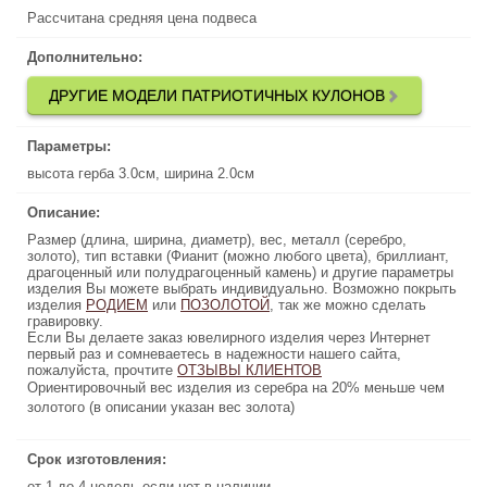
Рассчитана средняя цена подвеса
Рассчитана средняя цена подвеса
Дополнительно:
Дополнительно:
ДРУГИЕ МОДЕЛИ ПАТРИОТИЧНЫХ КУЛОНОВ
ДРУГИЕ МОДЕЛИ ПАТРИОТИЧНЫХ КУЛОНОВ
Параметры:
Параметры:
высота герба 3.0см, ширина 2.0см
высота герба 3.0см, ширина 2.0см
Описание:
Описание:
Размер (длина, ширина, диаметр), вес, металл (серебро,
Размер (длина, ширина, диаметр), вес, металл (серебро,
золото), тип вставки (Фианит (можно любого цвета), бриллиант,
золото), тип вставки (Фианит (можно любого цвета), бриллиант,
драгоценный или полудрагоценный камень) и другие параметры
драгоценный или полудрагоценный камень) и другие параметры
изделия Вы можете выбрать индивидуально. Возможно покрыть
изделия Вы можете выбрать индивидуально. Возможно покрыть
изделия
, так же можно сделать
РОДИЕМ
или
ПОЗОЛОТОЙ
ПОЗОЛОТОЙ
, так же можно сделать
или
РОДИЕМ
изделия
гравировку.
гравировку.
Если Вы делаете заказ ювелирного изделия через Интернет
Если Вы делаете заказ ювелирного изделия через Интернет
первый раз и сомневаетесь в надежности нашего сайта,
первый раз и сомневаетесь в надежности нашего сайта,
пожалуйста, прочтите
ОТЗЫВЫ КЛИЕНТОВ
ОТЗЫВЫ КЛИЕНТОВ
пожалуйста, прочтите
Ориентировочный вес изделия из серебра на 20% меньше чем
Ориентировочный вес изделия из серебра на 20% меньше чем
золотого (в описании указан вес золота)
золотого (в описании указан вес золота)
Срок изготовления:
Срок изготовления:
от 1 до 4 недель если нет в наличии
от 1 до 4 недель если нет в наличии