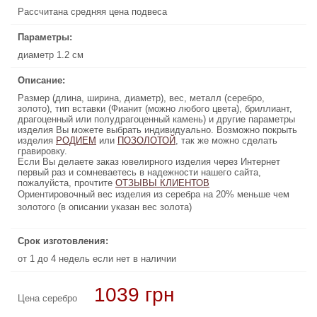
Рассчитана средняя цена подвеса
Рассчитана средняя цена подвеса
Параметры:
Параметры:
диаметр 1.2 см
диаметр 1.2 см
Описание:
Описание:
Размер (длина, ширина, диаметр), вес, металл (серебро,
Размер (длина, ширина, диаметр), вес, металл (серебро,
золото), тип вставки (Фианит (можно любого цвета), бриллиант,
золото), тип вставки (Фианит (можно любого цвета), бриллиант,
драгоценный или полудрагоценный камень) и другие параметры
драгоценный или полудрагоценный камень) и другие параметры
изделия Вы можете выбрать индивидуально. Возможно покрыть
изделия Вы можете выбрать индивидуально. Возможно покрыть
изделия
, так же можно сделать
РОДИЕМ
или
ПОЗОЛОТОЙ
ПОЗОЛОТОЙ
, так же можно сделать
или
РОДИЕМ
изделия
гравировку.
гравировку.
Если Вы делаете заказ ювелирного изделия через Интернет
Если Вы делаете заказ ювелирного изделия через Интернет
первый раз и сомневаетесь в надежности нашего сайта,
первый раз и сомневаетесь в надежности нашего сайта,
пожалуйста, прочтите
ОТЗЫВЫ КЛИЕНТОВ
ОТЗЫВЫ КЛИЕНТОВ
пожалуйста, прочтите
Ориентировочный вес изделия из серебра на 20% меньше чем
Ориентировочный вес изделия из серебра на 20% меньше чем
золотого (в описании указан вес золота)
золотого (в описании указан вес золота)
Срок изготовления:
Срок изготовления:
от 1 до 4 недель если нет в наличии
от 1 до 4 недель если нет в наличии
1039 грн
11970 грн
Купить
Цена серебро
Цена золото