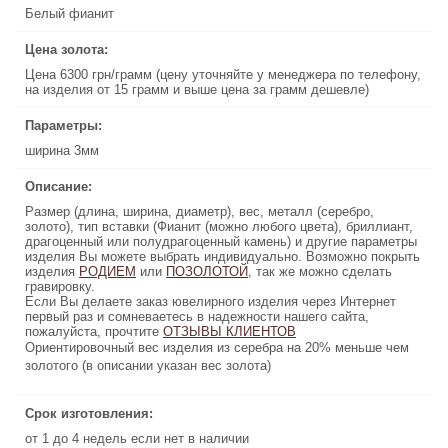
Цена 6300 грн/грамм (цену уточняйте у менеджера по телефону,
Белый фианит
на изделия от 15 грамм и выше цена за грамм дешевле)
Цена золота:
Параметры:
Цена 6300 грн/грамм (цену уточняйте у менеджера по телефону,
ширина 3мм
на изделия от 15 грамм и выше цена за грамм дешевле)
Описание:
Параметры:
Размер (длина, ширина, диаметр), вес, металл (серебро,
ширина 3мм
золото), тип вставки (Фианит (можно любого цвета), бриллиант,
драгоценный или полудрагоценный камень) и другие параметры
изделия Вы можете выбрать индивидуально. Возможно покрыть
Описание:
, так же можно сделать
ПОЗОЛОТОЙ
или
РОДИЕМ
изделия
Размер (длина, ширина, диаметр), вес, металл (серебро,
гравировку.
золото), тип вставки (Фианит (можно любого цвета), бриллиант,
Если Вы делаете заказ ювелирного изделия через Интернет
драгоценный или полудрагоценный камень) и другие параметры
первый раз и сомневаетесь в надежности нашего сайта,
изделия Вы можете выбрать индивидуально. Возможно покрыть
ОТЗЫВЫ КЛИЕНТОВ
пожалуйста, прочтите
изделия
РОДИЕМ
или
ПОЗОЛОТОЙ
, так же можно сделать
Ориентировочный вес изделия из серебра на 20% меньше чем
гравировку.
золотого (в описании указан вес золота)
Если Вы делаете заказ ювелирного изделия через Интернет
первый раз и сомневаетесь в надежности нашего сайта,
пожалуйста, прочтите
ОТЗЫВЫ КЛИЕНТОВ
Срок изготовления:
Ориентировочный вес изделия из серебра на 20% меньше чем
золотого (в описании указан вес золота)
от 1 до 4 недель если нет в наличии
18900 грн
Срок изготовления:
Цена золото
от 1 до 4 недель если нет в наличии