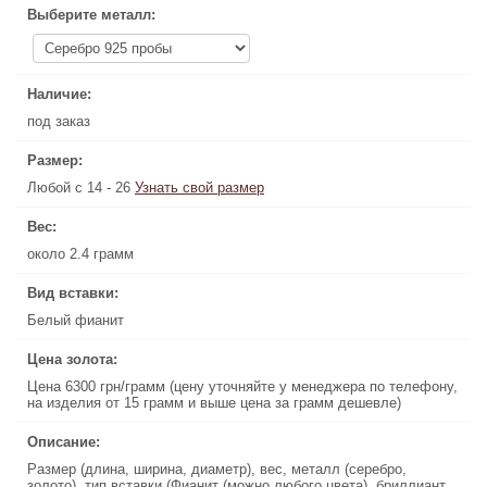
Выберите металл:
Выберите металл:
Наличие:
Наличие:
под заказ
под заказ
Размер:
Размер:
Любой с 14 - 26
Узнать свой размер
Узнать свой размер
Любой с 14 - 26
Вес:
Вес:
около 2.4 грамм
около 2.4 грамм
Вид вставки:
Вид вставки:
Белый фианит
Белый фианит
Цена золота:
Цена золота:
Цена 6300 грн/грамм (цену уточняйте у менеджера по телефону,
Цена 6300 грн/грамм (цену уточняйте у менеджера по телефону,
на изделия от 15 грамм и выше цена за грамм дешевле)
на изделия от 15 грамм и выше цена за грамм дешевле)
Описание:
Описание:
Размер (длина, ширина, диаметр), вес, металл (серебро,
Размер (длина, ширина, диаметр), вес, металл (серебро,
золото), тип вставки (Фианит (можно любого цвета), бриллиант,
золото), тип вставки (Фианит (можно любого цвета), бриллиант,