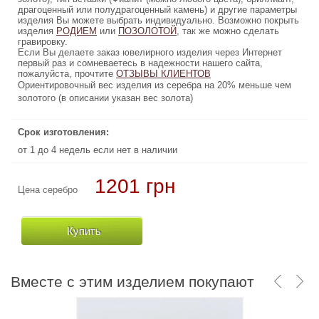
драгоценный или полудрагоценный камень) и другие параметры
драгоценный или полудрагоценный камень) и другие параметры
изделия Вы можете выбрать индивидуально. Возможно покрыть
изделия Вы можете выбрать индивидуально. Возможно покрыть
изделия
, так же можно сделать
РОДИЕМ
или
ПОЗОЛОТОЙ
ПОЗОЛОТОЙ
, так же можно сделать
или
РОДИЕМ
изделия
гравировку.
гравировку.
Если Вы делаете заказ ювелирного изделия через Интернет
Если Вы делаете заказ ювелирного изделия через Интернет
первый раз и сомневаетесь в надежности нашего сайта,
первый раз и сомневаетесь в надежности нашего сайта,
пожалуйста, прочтите
ОТЗЫВЫ КЛИЕНТОВ
ОТЗЫВЫ КЛИЕНТОВ
пожалуйста, прочтите
Ориентировочный вес изделия из серебра на 20% меньше чем
Ориентировочный вес изделия из серебра на 20% меньше чем
золотого (в описании указан вес золота)
золотого (в описании указан вес золота)
Срок изготовления:
Срок изготовления:
от 1 до 4 недель если нет в наличии
от 1 до 4 недель если нет в наличии
1201 грн
15120 грн
Цена серебро
Цена золото
Купить
Купить
Вместе с этим изделием покупают