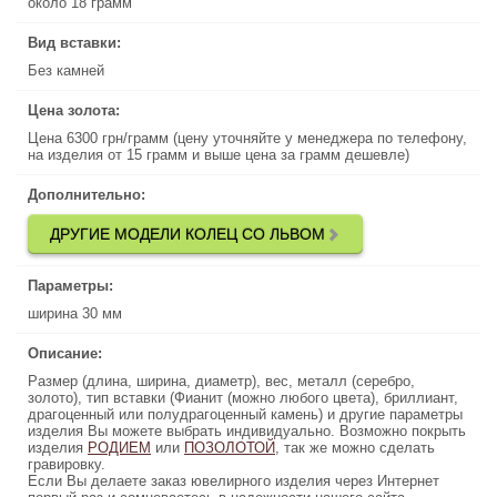
около 18 грамм
около 18 грамм
Вид вставки:
Вид вставки:
Без камней
Без камней
Цена золота:
Цена золота:
Цена 6300 грн/грамм (цену уточняйте у менеджера по телефону,
Цена 6300 грн/грамм (цену уточняйте у менеджера по телефону,
на изделия от 15 грамм и выше цена за грамм дешевле)
на изделия от 15 грамм и выше цена за грамм дешевле)
Дополнительно:
Дополнительно:
ДРУГИЕ МОДЕЛИ КОЛЕЦ СО ЛЬВОМ
ДРУГИЕ МОДЕЛИ КОЛЕЦ СО ЛЬВОМ
Параметры:
Параметры:
ширина 30 мм
ширина 30 мм
Описание:
Описание:
Размер (длина, ширина, диаметр), вес, металл (серебро,
Размер (длина, ширина, диаметр), вес, металл (серебро,
золото), тип вставки (Фианит (можно любого цвета), бриллиант,
золото), тип вставки (Фианит (можно любого цвета), бриллиант,
драгоценный или полудрагоценный камень) и другие параметры
драгоценный или полудрагоценный камень) и другие параметры
изделия Вы можете выбрать индивидуально. Возможно покрыть
изделия Вы можете выбрать индивидуально. Возможно покрыть
изделия
, так же можно сделать
РОДИЕМ
или
ПОЗОЛОТОЙ
ПОЗОЛОТОЙ
, так же можно сделать
или
РОДИЕМ
изделия
гравировку.
гравировку.
Если Вы делаете заказ ювелирного изделия через Интернет
Если Вы делаете заказ ювелирного изделия через Интернет