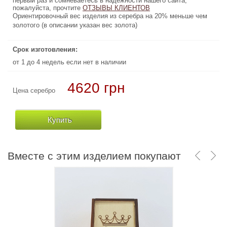
первый раз и сомневаетесь в надежности нашего сайта,
первый раз и сомневаетесь в надежности нашего сайта,
пожалуйста, прочтите
ОТЗЫВЫ КЛИЕНТОВ
ОТЗЫВЫ КЛИЕНТОВ
пожалуйста, прочтите
Ориентировочный вес изделия из серебра на 20% меньше чем
Ориентировочный вес изделия из серебра на 20% меньше чем
золотого (в описании указан вес золота)
золотого (в описании указан вес золота)
Срок изготовления:
Срок изготовления:
от 1 до 4 недель если нет в наличии
от 1 до 4 недель если нет в наличии
4620 грн
113400 грн
Цена серебро
Цена золото
Купить
Купить
Вместе с этим изделием покупают