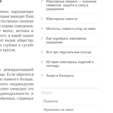
?
Ювелирные обереги — значение
символов, защита и сила в
украшениях
ренно нарушающее
оторые выводят Ваш
Ювелирные новости
стественно понятие
и нормы поведения.
Металлы, камни и уход за ними
не менее, мотивы и
ого, в какой нации
Как подобрать ювелирное
ет вызов обществу,
украшение
о глубоки и сугубо
х кругов.
Все про обручальные кольца
История ювелирных изделий и
легенды
 демократизацией
цы. Если обратится
Акции и Конкурсы
ыло намного больше.
енного индивидуума
ответ очевиден: это
Услуги
ндивидуальности и
необычных, странных
Позолота
Украшения на заказ