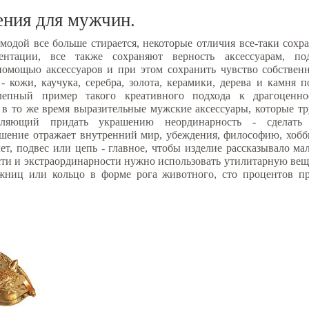
ния для мужчин.
модой все больше стирается, некоторые отличия все-таки сох
ентации, все также сохраняют верность аксессуарам, п
помощью аксессуаров и при этом сохранить чувство собствен
кожи, каучука, серебра, золота, керамики, дерева и камня п
олепный пример такого креативного подхода к драгоценн
в то же время выразительные мужские аксессуары, которые тр
оляющий придать украшению неординарность - сделать 
шение отражает внутренний мир, убеждения, философию, хобб
слет, подвес или цепь - главное, чтобы изделие рассказывало м
ти и экстраординарности нужно использовать утилитарную вещ
ожниц или кольцо в форме рога животного, сто процентов п