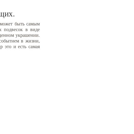
щих.
 может быть самым
х подвесок в виде
оценном украшении.
событием в жизни,
 это и есть самая