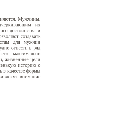
раняются. Мужчины,
одчеркивающим их
ного достоинства и
озволяют создавать
остям для мужчин
удно отнести в ряд
его максимально
и, жизненные цели
аленькую историю о
ь в качестве формы
ривлекут внимание