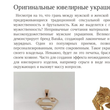
Оригинальные ювелирные украше
Несмотря на то, что грань между мужской и женской 
придерживающиеся традиционной сексуальной ори
мужественность и брутальность. Как же выделится с 
мужественность? Непривычные сочетания материалов - 
высокохудожественные мужские украшения. Велик
демонстрирует бренд
Baraka
, создающий лаконичные и 
заурядных. Один из популярных приемов, позв
персонализированным, почти сокровенным. Такое укра
своего владельца. Неважно, будет ли это печатка, бра
своем хозяине.
Часто для
создания эффекта неожиданнос
для ювелирного изделия, например серьги в виде н
окружающих и вызовут массу вопросов.