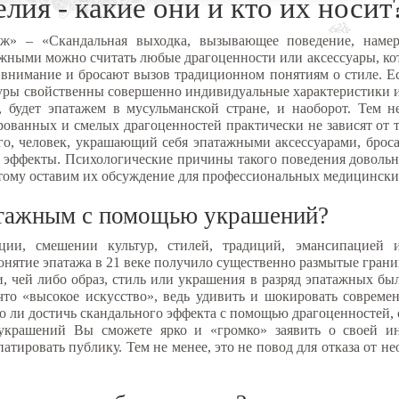
ия - какие они и кто их носит
аж» – «
Скандальная выходка, вызывающее поведение, наме
ажными можно считать любые драгоценности или аксессуары, к
 внимание и бросают вызов традиционном понятиям о стиле. Е
ьтуры свойственны совершенно индивидуальные характеристики 
, будет эпатажем в мусульманской стране, и наоборот. Тем 
ованных и смелых драгоценностей практически не зависят от т
о, человек, украшающий себя эпатажными аксессуарами, броса
 эффекты. Психологические причины такого поведения довольн
тому оставим их обсуждение для профессиональных медицински
патажным с помощью украшений?
и, смешении культур, стилей, традиций, эмансипацией и
нятие эпатажа в 21 веке получило существенно размытые грани
ти, чей либо образ, стиль или украшения в разряд эпатажных б
что «высокое искусство», ведь удивить и шокировать соврем
о ли достичь скандального эффекта с помощью драгоценностей, 
 украшений Вы сможете ярко и «громко» заявить о своей и
патировать публику. Тем не менее, это не повод для отказа от 