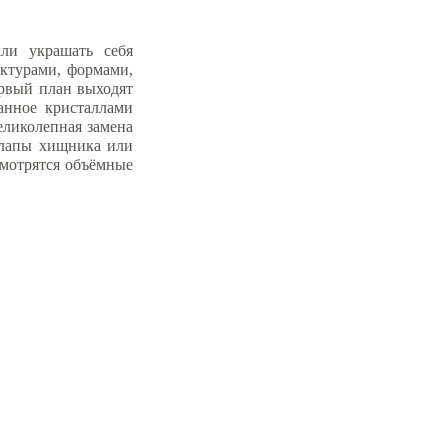
ли украшать себя
ктурами, формами,
ервый план выходят
анное кристаллами
еликолепная замена
е лапы хищника или
смотрятся объёмные