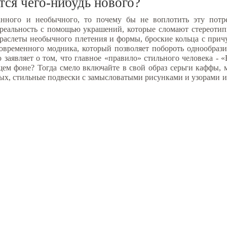
тся чего-нибудь нового?
анного и необычного, то почему бы не воплотить эту потр
» реальность с помощью украшений, которые сломают стереоти
браслеты необычного плетения и формы, броские кольца с пр
временного модника, который позволяет побороть однообрази
заявляет о том, что главное «правило» стильного человека - 
щем фоне? Тогда смело включайте в свой образ серьги каффы, 
, стильные подвески с замысловатыми рисунками и узорами и