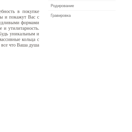
Родирование
ебность в покупке
Гравировка
пы и покажут Вас с
ичудливыми формами
е и утилитарность.
«Будь уникальным и
массивные кольца с
 все что Ваша душа