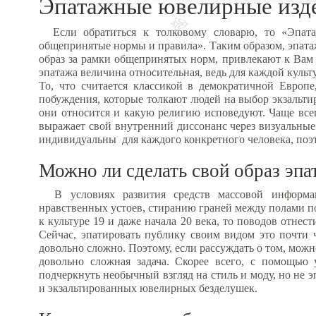
Эпатажные ювелирные издел
Если обратиться к толковому словарю, то «Эпат
общепринятые нормы и правила». Таким образом, эпат
образ за рамки общепринятых норм, привлекают к Вам
эпатажа величина относительная, ведь для каждой кул
То, что считается классикой в демократичной Европе
побуждения, которые толкают людей на выбор экзальтир
они относится и какую религию исповедуют. Чаще всег
выражает свой внутренний диссонанс через визуальные
индивидуальны для каждого конкретного человека, поэ
Можно ли сделать свой образ э
В условиях развития средств массовой информаци
нравственных устоев, стиранию граней между полами по
к культуре 19 и даже начала 20 века, то поводов отнес
Сейчас, эпатировать публику своим видом это почти 
довольно сложно. Поэтому, если рассуждать о том, можн
довольно сложная задача. Скорее всего, с помощью
подчеркнуть необычный взгляд на стиль и моду, но не э
и экзальтированных ювелирных безделушек.