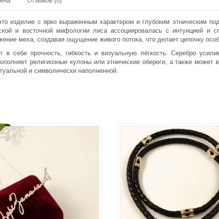
мена
Отзывов (0)
то изделие с ярко выраженным характером и глубоким этническим под
кой и восточной мифологии лиса ассоциировалась с интуицией и сп
жение меха, создавая ощущение живого потока, что делает цепочку осо
ет в себе прочность, гибкость и визуальную лёгкость. Серебро уси
ополняет религиозные кулоны или этнические обереги, а также может в
ктуальной и символически наполненной.