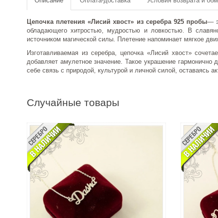
Описание
Оплата-доставка
Условия возврата и об
Цепочка плетения «Лисий хвост» из серебра 925 пробы
— э
обладающего хитростью, мудростью и ловкостью. В славянс
источником магической силы. Плетение напоминает мягкое дви
Изготавливаемая из серебра, цепочка «Лисий хвост» сочета
добавляет амулетное значение. Такое украшение гармонично д
себе связь с природой, культурой и личной силой, оставаясь а
Случайные товары