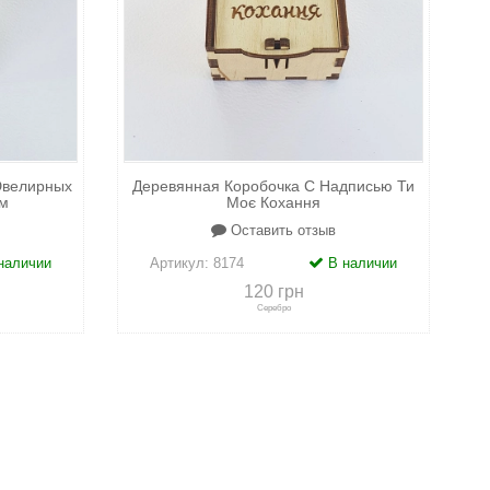
Ювелирных
Деревянная Коробочка С Надписью Ти
м
Моє Кохання
Оставить отзыв
наличии
Артикул:
8174
В наличии
120 грн
Серебро
адки
+
к сравнению
+
в закладки