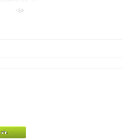
Выберите
металл:
в наличии (серебро)
Наличие:
около 11-12 грамм
Вес:
Без камней
Вид вставки:
ДРУГИЕ МОДЕЛИ ЦЕПОЧЕК
Дополнительно:
ширина 2мм
Параметры:
ить