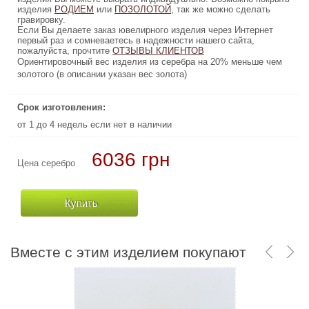
изделия
, так же можно сделать
РОДИЕМ
или
ПОЗОЛОТОЙ
ПОЗОЛОТОЙ
, так же можно сделать
или
РОДИЕМ
изделия
гравировку.
гравировку.
Если Вы делаете заказ ювелирного изделия через Интернет
Если Вы делаете заказ ювелирного изделия через Интернет
первый раз и сомневаетесь в надежности нашего сайта,
первый раз и сомневаетесь в надежности нашего сайта,
пожалуйста, прочтите
ОТЗЫВЫ КЛИЕНТОВ
ОТЗЫВЫ КЛИЕНТОВ
пожалуйста, прочтите
Ориентировочный вес изделия из серебра на 20% меньше чем
Ориентировочный вес изделия из серебра на 20% меньше чем
золотого (в описании указан вес золота)
золотого (в описании указан вес золота)
Срок изготовления:
Срок изготовления:
от 1 до 4 недель если нет в наличии
от 1 до 4 недель если нет в наличии
6036 грн
117810 грн
Цена серебро
Цена золото
Купить
Купить
Вместе с этим изделием покупают