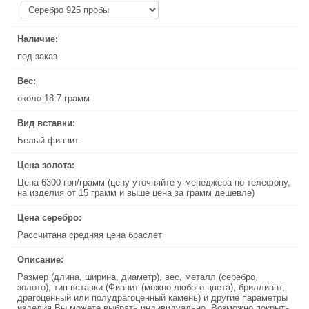
Наличие:
Наличие:
под заказ
под заказ
Вес:
Вес:
около 18.7 грамм
около 18.7 грамм
Вид вставки:
Вид вставки:
Белый фианит
Белый фианит
Цена золота:
Цена золота:
Цена 6300 грн/грамм (цену уточняйте у менеджера по телефону,
Цена 6300 грн/грамм (цену уточняйте у менеджера по телефону,
на изделия от 15 грамм и выше цена за грамм дешевле)
на изделия от 15 грамм и выше цена за грамм дешевле)
Цена серебро:
Цена серебро:
Рассчитана средняя цена браслет
Рассчитана средняя цена браслет
Описание:
Описание:
Размер (длина, ширина, диаметр), вес, металл (серебро,
Размер (длина, ширина, диаметр), вес, металл (серебро,
золото), тип вставки (Фианит (можно любого цвета), бриллиант,
золото), тип вставки (Фианит (можно любого цвета), бриллиант,
драгоценный или полудрагоценный камень) и другие параметры
драгоценный или полудрагоценный камень) и другие параметры
изделия Вы можете выбрать индивидуально. Возможно покрыть
изделия Вы можете выбрать индивидуально. Возможно покрыть